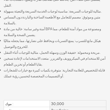
النقل.
مثالية للوجبات السريعة: مناسبة لوجبات الخدمة السريعة والتعبئة بسهولة.
متين وموثوق: مصمم للتعامل مع الأطعمة الساخنة والباردة دون المساس
بالسلامة.
آمنة وغير سامة: خالية من مادة BPA ومصنوعة من مواد آمنة للطعام، مما
يضمن الصحة والسلامة.
هيكل مانع للتسرب: يمنع التسربات ويحافظ على نضارتها، مما يجعله مثاليًا
للخروج والتوصيل.
مريحة ومحمولة: خفيفة الوزن وسهلة الحمل، مثالية للوجبات أثناء التنقل.
آمن للاستخدام في الميكروويف والفريزر: متعدد الاستخدامات لإعادة تسخين
بقايا الطعام أو تخزين الطعام.
قابلة للتخصيص للعلامة التجارية: متوفرة بكميات كبيرة مع خيارات للشعارات
أو التصميمات المخصصة لتحسين رؤية عملك.
30,000
موك :