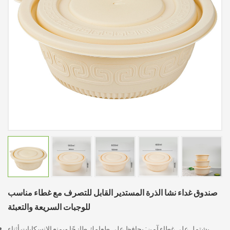
صندوق غداء نشا الذرة المستدير القابل للتصرف مع غطاء مناسب
للوجبات السريعة والتعبئة
يشتمل على غطاء آمن: يحافظ على طعامك طازجًا ويمنع الانسكابات أثناء