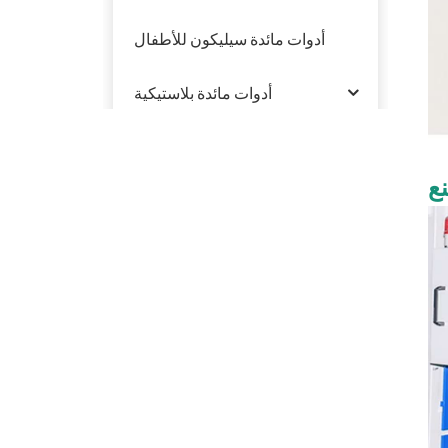
أدوات مائدة سيليكون للأطفال
أدوات مائدة بلاستيكية
ع
منتوجات جديدة
تفل قصب السكر
القابل للتحلل الحيوي
PFAS Free 6 '' 7 "9"
10 '' لوحة مستديرة
صديقة للبيئة سداسية
سلطة السلطانيات مع
الأغطية القابلة للتحلل