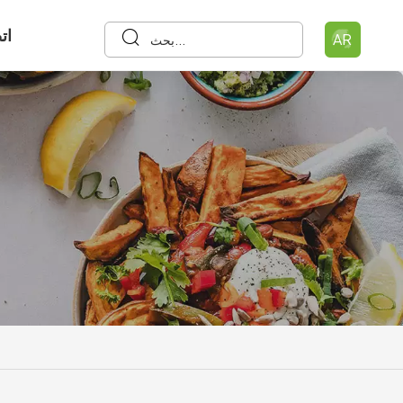
ات
AR