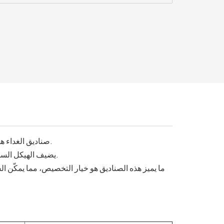
صناديق الغداء هذه مصنوعة من نشا الذرة، مما يضمن قابلية التحلل البيولوجي وصديق للبيئة.
يضيف الهيكل السميك المتانة والمتانة، مما يسمح بحمل الطعام بشكل آمن دون تسرب أو تلف.
ما يميز هذه الصناديق هو خيار التخصيص، مما يمكّن 