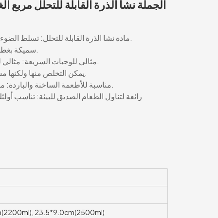
الجملة نشا الذرة القابلة للتحلل مربع ال
مادة نشا الذرة القابلة للتحلل: تسلط الضوء على التركيبة الصديقة للبيئة لصندوق الغداء.
سميكة بغطاء: تضمن المتانة وتخزين الطعام بشكل آمن.
مثالي للوجبات السريعة: مثالي للمطاعم والمقاهي التي تقدم وجبات جاهزة.
يمكن التخلص منها ولكنها مستدامة: تجمع بين الراحة والمسؤولية البيئية.
مناسبة للأطعمة الساخنة والباردة: متعددة الاستخدامات لأنواع الوجبات المختلفة.
رائعة لتناول الطعام الصديق للبيئة: تناسب أولئ
m(2200ml), 23.5*9.0cm(2500ml)