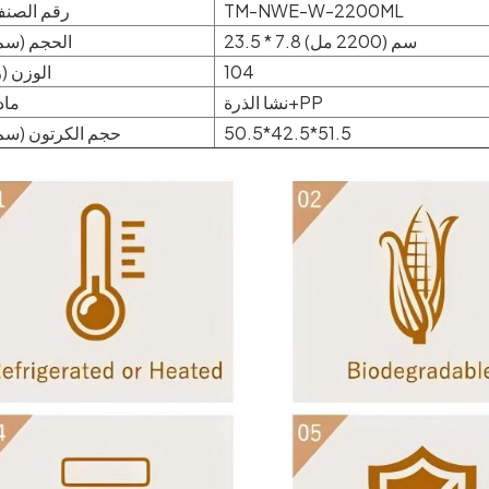
TM-NWE-W-2200ML
رقم الصن
23.5 * 7.8 سم (2200 مل)
الحجم (سم
104
الوزن (ز
نشا الذرة+PP
ماد
50.5*42.5*51.5
حجم الكرتون (سم