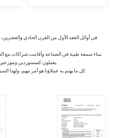
يعملون كمستوردين وموزعين وتجار جملة وتجار تجزئة ومحلات الحفلات والمطاعم والفنادق وما إلى ذلك.
كل ما يهتم به عملاؤنا هو أمر مهم، ولهذا السبب يلتزم عملاؤنا بالطلبات المتكررة ويطورون منتجات جديدة معنا باستمرار.