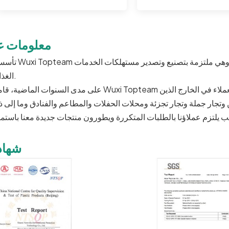
معلومات عن
تأسست Wuxi Topteam في أوائل العقد الأول من القرن الحادي والعشرين، 
الغذائية.
على مدى السنوات الماضية، قامت Wuxi Topteam ببناء سمعة طيبة في الصناعة وأقامت شراكات مع العملاء في ال
شهاد