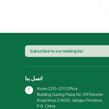
ة،
ة
يط
 -
م،
فة
ء
اتصل بنا
Room 2110-2111 Office
Building,Suning Plaza,No.109 Renmin
Road,Wuxi 214001, Jiangsu Province,
P.R. China