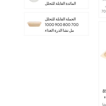
ية
المائدة القابلة للتحلل
لوحات نشا الذرة
 فتح الغطاء.سعة كبيرة 700
للأطعمة الساخنة
الجملة القابلة للتحلل
والباردة
ء
700 800 900 1000
مل نشا الذرة الغذاء
يث
الحاويات صندوق الغداء
ن
القابل للتصرف
عدد
:
ا
فظ
ا
حلل
ء
شا