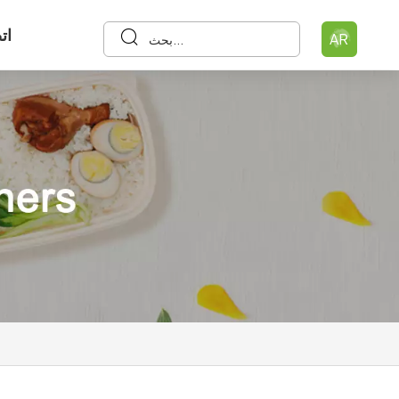
ات
AR