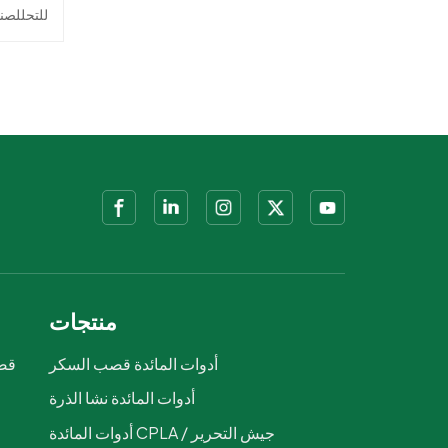
للتحللصن
على نش
للتسربال
مختل
للتخص
المتجددة 
منتجات
أدوات المائدة قصب السكر
قصب
أدوات المائدة نشا الذرة
ص
أدوات المائدة CPLA / جيش التحرير