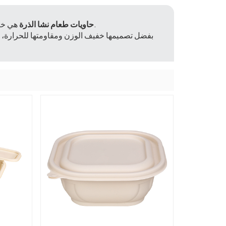
هي خيارات ثورية في تغليف المواد الغذائية. فهي مستدامة للغاية وصديقة للبيئة.
حاويات طعام نشا الذرة
بفضل تصميمها خفيف الوزن ومقاومتها للحرارة،