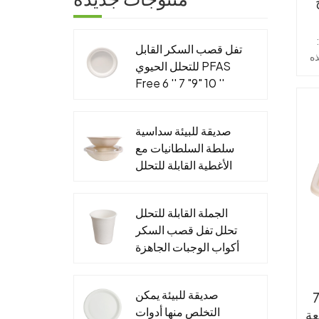
س
وعة
تفل قصب السكر القابل
ذه
ا
للتحلل الحيوي PFAS
Free 6 '' 7 "9" 10 ''
م
لية
لوحة مستديرة
ون
ات
ة
ا
صديقة للبيئة سداسية
سلطة السلطانيات مع
ة
الأغطية القابلة للتحلل
ل
الجاهزة التعبئة
ة
رًا
والتغليف الغذاء ورقة
الجملة القابلة للتحلل
 في
الحاويات
تحلل تفل قصب السكر
ات
فر
أكواب الوجبات الجاهزة
يم
&مخصص قصب السكر
ة،
صلصة كأس الأغطية
ية
صديقة للبيئة يمكن
الذرة
ليل
التخلص منها أدوات
عة