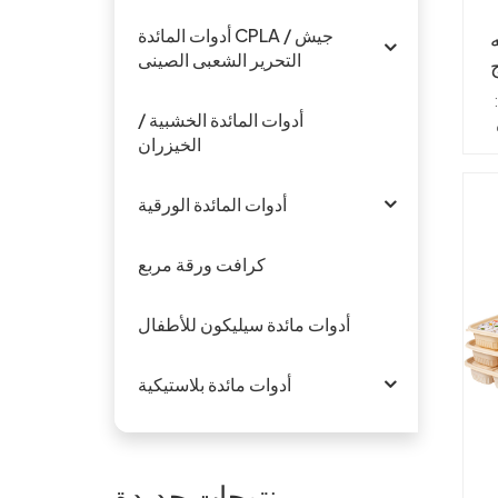
أدوات المائدة CPLA / جيش
التحرير الشعبى الصينى
أدوات المائدة الخشبية /
الخيزران
اً
ساحات،
أدوات المائدة الورقية
لف
كرافت ورقة مربع
ن،
أدوات مائدة سيليكون للأطفال
م،
أدوات مائدة بلاستيكية
ل
دام
ة
ة
منتوجات جديدة
: