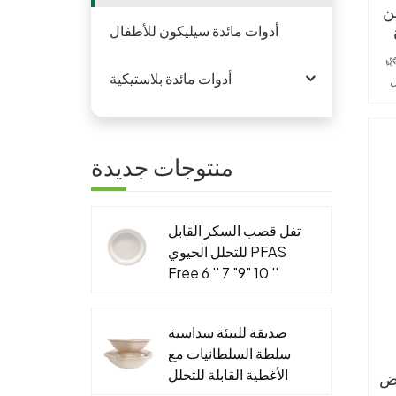
ن
أدوات مائدة سيليكون للأطفال
عام صديق للبيئة: حاوية ورق
أدوات مائدة بلاستيكية
ل
يك.
لية
منتوجات جديدة
 مع
تفل قصب السكر القابل
للتحلل الحيوي PFAS
Free 6 '' 7 "9" 10 ''
ات
لوحة مستديرة
🍽️
ف
صديقة للبيئة سداسية
ق
سلطة السلطانيات مع
الأغطية القابلة للتحلل
يض
 - يضمن
الجاهزة التعبئة