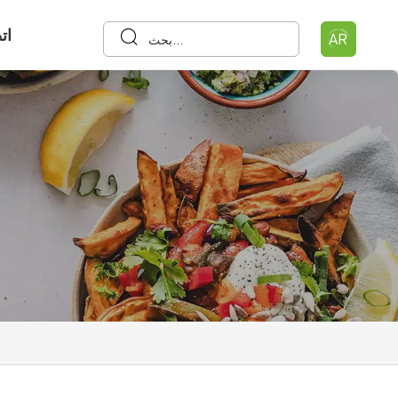
ات
AR