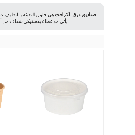
صناديق ورق الكرافت
هي حلول التعبئة والتغليف ع
يأتي مع غطاء بلاستيكي شفاف من أجل إغلاق آمن. متينة وصديقة للبيئة، وهي مثالية لتغليف الوجبات السريعة.