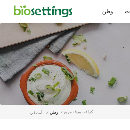
ت
وطن
كرافت ورقة مربع
/
وطن
/
أنت في :