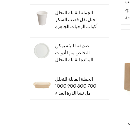
سب
ء
والتغليف الغذاء ورقة
🌎 تناول الطعام الصديق للبيئة: وعاء سلطة
م
الجملة القابلة للتحلل
الحاويات
وي
تحلل تفل قصب السكر
ن
أكواب الوجبات الجاهزة
&مخصص قصب السكر
 -
أو
صلصة كأس الأغطية
ء
مة
صديقة للبيئة يمكن
ز
التخلص منها أدوات
—
المائدة القابلة للتحلل
ة
يد
لوحات نشا الذرة
ور
رة
للأطعمة الساخنة
ات
الجملة القابلة للتحلل
والباردة
ري
ام
700 800 900 1000
مل نشا الذرة الغذاء
🔒
الحاويات صندوق الغداء
القابل للتصرف
و
ات
ة