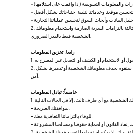
2. قد نعمل مع مقدمي خدمات خارجيين لمساعدتنا في تحقيق الأغراض المذكورة أعلاه. ومع ذلك، سنضمن التزام هذه الأطراف الثالثة بالتزامات السرية الصارمة واستخدام معلوماتك
الشخصية فقط بالقدر الضروري.
رابعا. تخزين المعلومات
2. سنحتفظ بمعلوماتك الشخصية لفترة من الوقت وفقًا للقوانين واللوائح المعمول بها واحتياجات العمل. بعد انتهاء فترة الاحتفاظ، سنقوم بحذف معلوماتك الشخصية أو تدميرها بشكل
آمن.
خامساً: تبادل المعلومات
- بموافقتك الصريحة.
- للوفاء بالتزاماتنا التعاقدية معك.