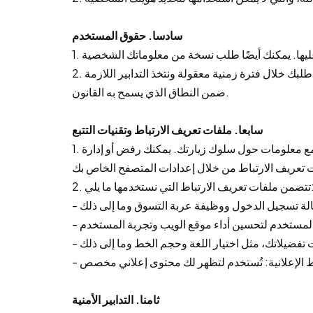
سادسا. حقوق المستخدم
2. إذا كنت ترغب في ممارسة الحقوق المذكورة أعلاه، يرجى الاتصال بنا من خلال معلومات الاتصال التالية. سوف نقوم بالرد على طلبك خلال فترة زمنية معقولة ونتخذ التدابير اللازمة
ضمن النطاق الذي يسمح به القانون.
سابعا. ملفات تعريف الارتباط وتقنيات التتبع
1. قد يستخدم موقعنا الإلكتروني ملفات تعريف الارتباط وتقنيات التتبع الأخرى لتوفير تجربة أفضل للمستخدم وتذكر تفضيلاتك وجمع معلومات حول سلوك زيارتك. يمكنك رفض أو إدارة
ارتباط التي نستخدمها ما يلي:
ثامنا. التدابير الأمنية