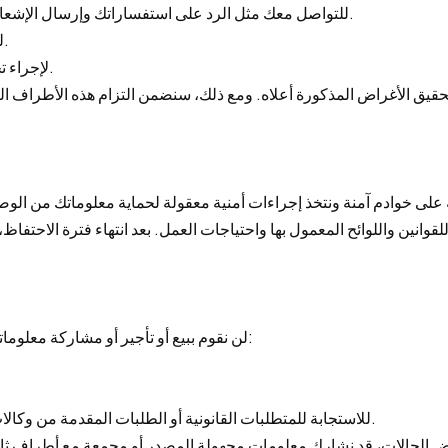
- للتواصل معك مثل الرد على استفساراتك وإرسال الإشعارات والمعلومات التسويقية (إذا وافقت على استلامها).
- لتحسين موقعنا وخدماتنا لتلبية احتياجاتك بشكل أفضل.
- لإجراء تحليل البيانات وأبحاث السوق لتحسين عملياتنا التجارية.
1. لن نقوم ببيع أو تأجير أو مشاركة معلوماتك الشخصية مع أي طرف ثالث، إلا في الحالات التالية:
- للاستجابة للمتطلبات القانونية أو الطلبات المقدمة من وكالات إنفاذ القانون أو لحماية حقوقنا ومصالحنا المشروعة.