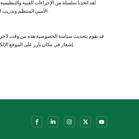
لقد اتخذنا سلسلة من الإجراءات الفنية والتنظيمي
الأمني المنتظم وتدريب الموظفين. ومع ذلك، يرجى ملاحظة أنه لا يوجد إجراء أمني مثالي تمامًا، لذلك لا يمكننا ضمان الأمان المطلق لمعلوماتك الشخصية.
قد نقوم بتحديث سياسة الخصوصية هذه من وقت لآخر لت
إشعار في مكان بارز على الموقع الإلكتروني، وإذا لزم الأمر، سنطلب موافقتك. نوصيك بمراجعة سياسة الخصوصية هذه بانتظام لفهم كيفية حماية معلوماتك الشخصية.