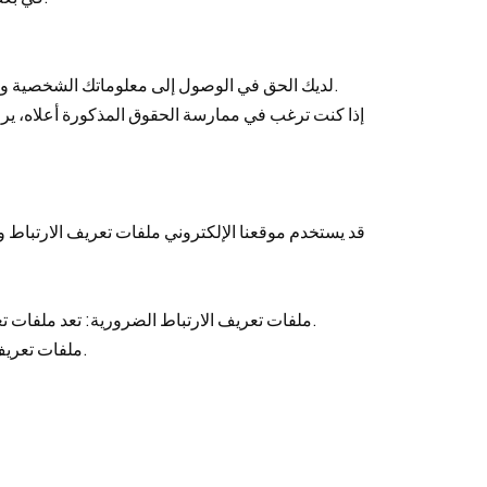
1. لديك الحق في الوصول إلى معلوماتك الشخصية وتصحيحها وحذفها، والحد من معالجتنا لمعلوماتك الشخصية أو الاعتراض عليها. يمكنك أيضًا طلب نسخة من معلوماتك الشخصية.
- ملفات تعريف الارتباط الضرورية: تعد ملفات تعريف الارتباط هذه ضرورية للتشغيل العادي للموقع، مثل الحفاظ على حالة تسجيل الدخول ووظيفة عربة التسوق وما إلى ذلك.
- ملفات تعريف الارتباط التحليلية: تُستخدم لجمع معلومات إحصائية حول سلوك زيارة المستخدم لتحسين أداء موقع الويب وتجربة المستخدم.