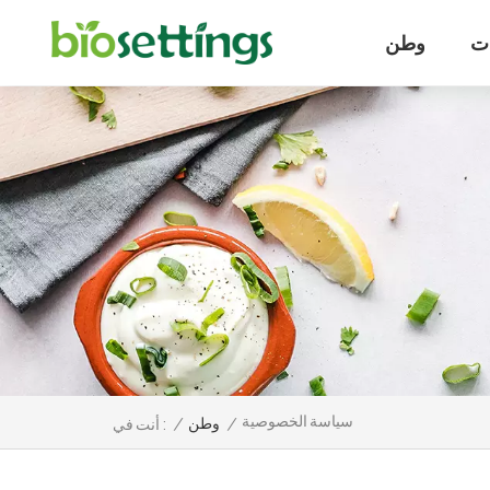
ت
وطن
سياسة الخصوصية
/
وطن
/
أنت في :