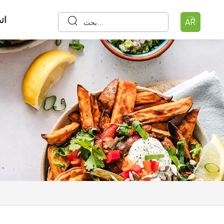
ات
AR