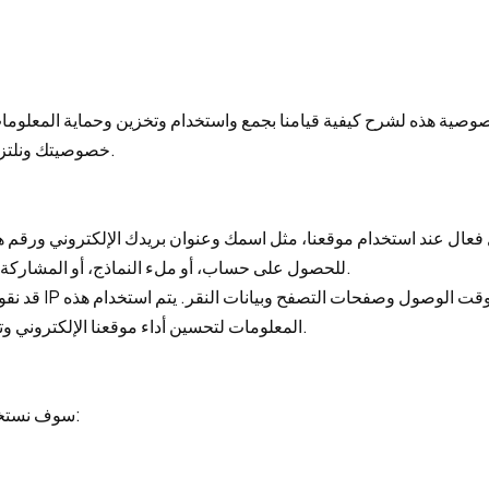
وصية هذه لشرح كيفية قيامنا بجمع واستخدام وتخزين وحماية المعلومات
خصوصيتك ونلتزم باتخاذ تدابير أمنية معقولة لحماية معلوماتك الشخصية.
للحصول على حساب، أو ملء النماذج، أو المشاركة في الاستطلاعات، أو نشر التعليقات أو إجراء المعاملات.
المعلومات لتحسين أداء موقعنا الإلكتروني وتحليل سلوك المستخدم وتوفير تجربة مستخدم مخصصة.
1. سوف نستخدم المعلومات الشخصية التي تقدمها للأغراض التالية: