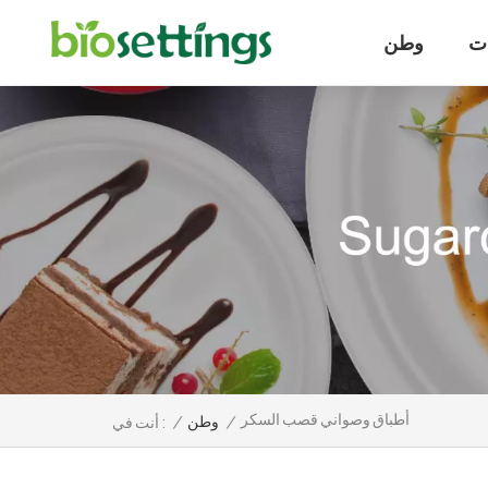
ت
وطن
أطباق وصواني قصب السكر
/
وطن
/
أنت في :