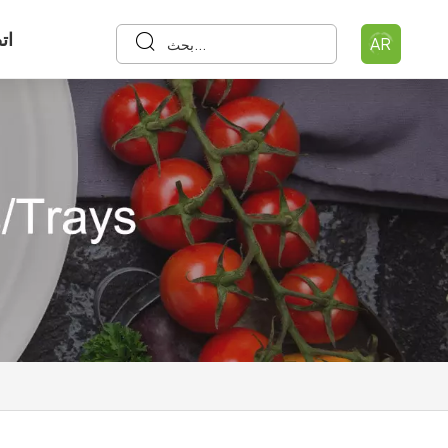
ات
AR