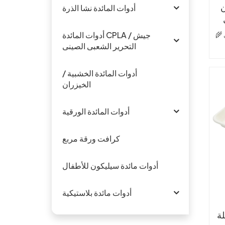
أ
أدوات المائدة نشا الذرة
🌾 مصنوع من بقايا قصب السكر: منتج ثانوي
أدوات المائدة CPLA / جيش
التحرير الشعبى الصينى
ل
تتح
أدوات المائدة الخشبية /

الخيزران
لت
أدوات المائدة الورقية
و
مثا
كرافت ورقة مربع
و
ا
أدوات مائدة سيليكون للأطفال
أدوات مائدة بلاستيكية
ص