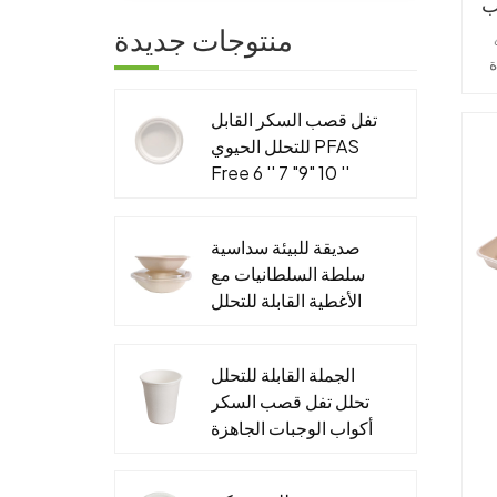
ا
منتوجات جديدة
🧊 تص
ل
ق
قص
تفل قصب السكر القابل
للتحلل الحيوي PFAS
Free 6 '' 7 "9" 10 ''
ال
لوحة مستديرة
ال

صديقة للبيئة سداسية
لل
سلطة السلطانيات مع
الأغطية القابلة للتحلل
الجاهزة التعبئة
والتغليف الغذاء ورقة
الجملة القابلة للتحلل
الحاويات
تحلل تفل قصب السكر
أكواب الوجبات الجاهزة
&مخصص قصب السكر
صلصة كأس الأغطية