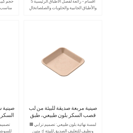
5 أقسام - رائعة لفصل الأطباق الرئيسية
لكبيرة🌿
والأطباق الجانبية والحلويات والصلصاتخالٍ
 لب قصب
من PFAS - لا يحتوي على مواد كيميائية
ضارة، آمن عند ملامسته للطعام مادة
: غطاء
صديقة للبيئة - مصنوعة من بقايا قصب
 البيتزا
السكر القابلة للتحلل الحيوي متين ومقاوم
ل🥣 متين
للتسرب - يتعامل مع الأطعمة الساخنة
الطبقة
والباردة والزيتية بسهولة آمنة للاستخدام في
ات أو قاع
الميكروويف والفريزر - مثالية لإعداد
يكروويف
الوجبات وتوصيلها
أو بقايا
يميائية
️ مثالي
لطعام،
 الوجبات
من قصب
صينية مربعة صديقة للبيئة من لب
وي، طبق
قصب السكر بلون طبيعي، طبق
ر
طعام مجمد قابل للتحلل
🟫 لمسة نهائية بلون طبيعي: تصميم ترابي
🌱 مادة
ونظيف للتغليف الصديق للبيئة🧃 متين