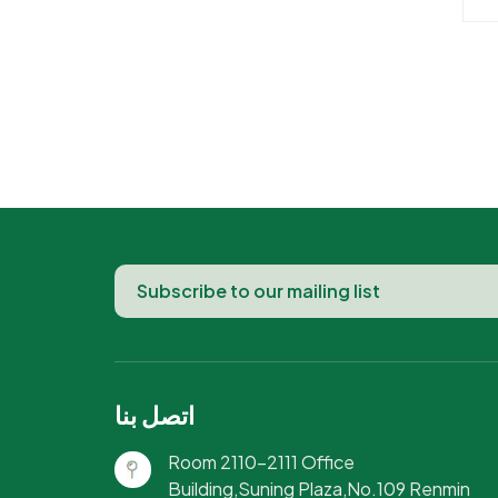
وعة
ة
ام
م
 -
من
اتصل بنا
Room 2110-2111 Office
Building,Suning Plaza,No.109 Renmin