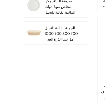
صديقة للبيئة يمكن
ولوجي والتحويل إلى
 قصب
التخلص منها أدوات
المائدة القابلة للتحلل
لوحات نشا الذرة
للأطعمة الساخنة
الجملة القابلة للتحلل
والباردة
لي
700 800 900 1000
مل نشا الذرة الغذاء
رات
الحاويات صندوق الغداء
القابل للتصرف
كل
د
ين
P
لى
ة
من
ل
ي لقطع