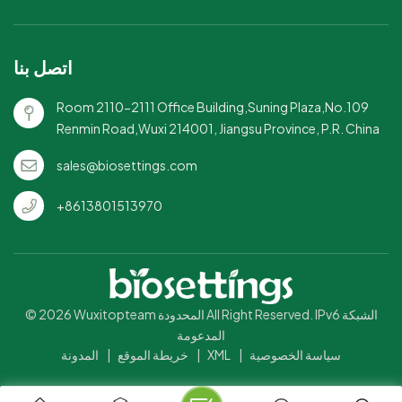
للاستخدام في الميكروويف
والفريزر: متعدد الاستخدامات
لإعادة تسخين بقايا الطعام أو تخزين
اتصل بنا
الطعام.قابلة للتخصيص للعلامة
التجارية: متوفرة بكميات كبيرة مع
Room 2110-2111 Office Building,Suning Plaza,No.109
خيارات للشعارات أو التصميمات
Renmin Road,Wuxi 214001, Jiangsu Province, P.R. China
المخصصة لتحسين رؤية عملك.
sales@biosettings.com
+8613801513970
© 2026 Wuxitopteam المحدودة All Right Reserved. IPv6 الشبكة
المدعومة
سياسة الخصوصية
|
XML
|
خريطة الموقع
|
المدونة