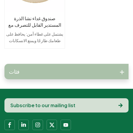
صندوق غداء نشا الذرة
المستدير القابل للتصرف مع
غطاء مناسب للوجبات
يشتمل على غطاء آمن: يحافظ على
السريعة والتعبئة
طعامك طازجًا ويمنع الانسكابات
أثناء النقل.مثالية للوجبات السريعة:
مناسبة لوجبات الخدمة السريعة
والتعبئة بسهولة.متين وموثوق:
مصمم للتعامل مع الأطعمة
فئات
الساخنة والباردة دون المساس
بالسلامة.آمنة وغير سامة: خالية
من مادة BPA ومصنوعة من مواد
آمنة للطعام، مما يضمن الصحة
والسلامة.هيكل مانع للتسرب: يمنع
التسربات ويحافظ على نضارتها،
مما يجعله مثاليًا للخروج
والتوصيل.مريحة ومحمولة: خفيفة
الوزن وسهلة الحمل، مثالية
للوجبات أثناء التنقل.آمن