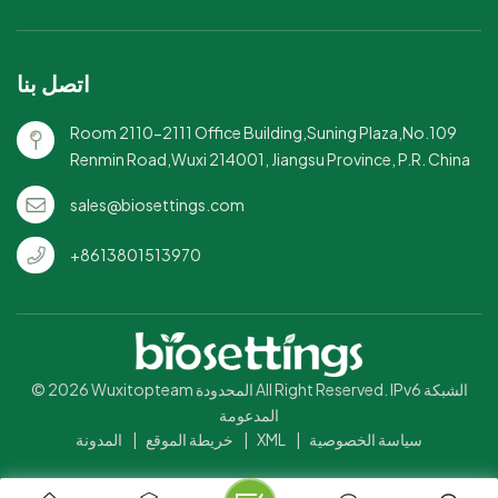
للاستخدام في الميكروويف
والفريزر: متعدد الاستخدامات
لإعادة تسخين بقايا الطعام أو تخزين
اتصل بنا
الطعام.قابلة للتخصيص للعلامة
التجارية: متوفرة بكميات كبيرة مع
Room 2110-2111 Office Building,Suning Plaza,No.109
خيارات للشعارات أو التصميمات
Renmin Road,Wuxi 214001, Jiangsu Province, P.R. China
المخصصة لتحسين رؤية عملك.
sales@biosettings.com
+8613801513970
© 2026 Wuxitopteam المحدودة All Right Reserved. IPv6 الشبكة
المدعومة
سياسة الخصوصية
|
XML
|
خريطة الموقع
|
المدونة