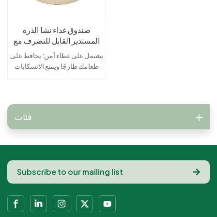
صندوق غداء نشا الذرة
المستدير القابل للتصرف مع
غطاء مناسب للوجبات
يشتمل على غطاء آمن: يحافظ على
السريعة والتعبئة
طعامك طازجًا ويمنع الانسكابات
أثناء النقل.مثالية للوجبات السريعة:
مناسبة لوجبات الخدمة السريعة
والتعبئة بسهولة.متين وموثوق:
مصمم للتعامل مع الأطعمة
فئات
الساخنة والباردة دون المساس
بالسلامة.آمنة وغير سامة: خالية
من مادة BPA ومصنوعة من مواد
آمنة للطعام، مما يضمن الصحة
والسلامة.هيكل مانع للتسرب: يمنع
التسربات ويحافظ على نضارتها،
مما يجعله مثاليًا للخروج
والتوصيل.مريحة ومحمولة: خفيفة
الوزن وسهلة الحمل، مثالية
للوجبات أثناء التنقل.آمن