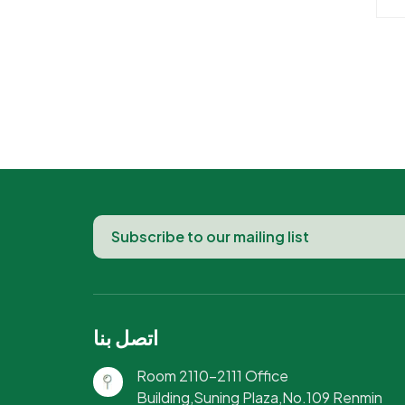
وعة
ة
ام
م
 -
من
اتصل بنا
Room 2110-2111 Office
Building,Suning Plaza,No.109 Renmin