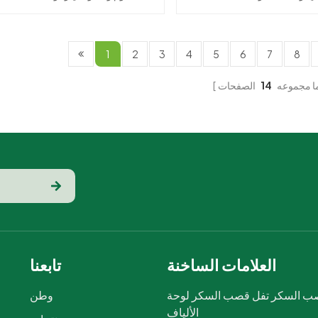
لتحلل البيولوجي: مصنوعة من لب
والأطعمة الباردة🌱 مادة مستدامة: مصن
ر - قابلة للتحلل وصديقة للبيئة
من 100% من بقايا قصب السكر - قابل
ن على الطعام ومتين: هيكل قوي
للتحلل الحيوي والتحلل 🛡️ خيار الغطاء
1
2
3
4
5
6
7
8
 للتسرب وقابل للاستخدام في
الآمن: غطاء شفاف اختياري لعرض الطع
الميكروويف🚫 خالٍ من PFAS: خالٍ من
بطريقة صحية واحترافية💪 متين ومقاو
ا مجموعه
14
لكيميائية لتجربة طعام آمنة وصحية
للتسرب: مصمم لتحمل الرطوبة والزيوت
دام متعدد الاستخدامات: مثالي
متين للتغليف🚫 خالٍ من PFAS: خالٍ 
الجاهزة أو المطاعم أو الاستخدام
المواد الكيميائية الضارة لاختيار آمن
المنزلي
ومسؤول
العلامات الساخنة
تابعنا
 السكر تفل قصب السكر لوحة
وطن
الألياف