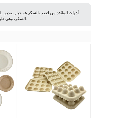
أدوات المائدة من قصب السكر
هو خيار صديق للب
السكر، وهي طبيعية ومتجددة. إنه خفيف الوزن وقوي وقادر على تحمل الاستخدام اليومي.