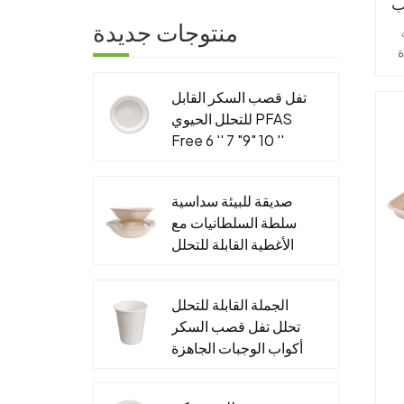
ا
منتوجات جديدة
🧊 تص
ل
ق
قص
تفل قصب السكر القابل
للتحلل الحيوي PFAS
Free 6 '' 7 "9" 10 ''
ال
لوحة مستديرة
ال

صديقة للبيئة سداسية
لل
سلطة السلطانيات مع
الأغطية القابلة للتحلل
الجاهزة التعبئة
والتغليف الغذاء ورقة
الجملة القابلة للتحلل
الحاويات
تحلل تفل قصب السكر
أكواب الوجبات الجاهزة
&مخصص قصب السكر
صلصة كأس الأغطية