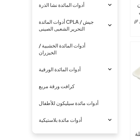
أ
أدوات المائدة نشا الذرة
🌾 مصنوع من بقايا قصب السكر: منتج ثانوي
أدوات المائدة CPLA / جيش
التحرير الشعبى الصينى
ل
تتح
أدوات المائدة الخشبية /

الخيزران
لت
أدوات المائدة الورقية
و
مثا
كرافت ورقة مربع
و
ا
أدوات مائدة سيليكون للأطفال
أدوات مائدة بلاستيكية
ص