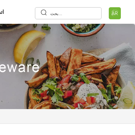
ات
AR