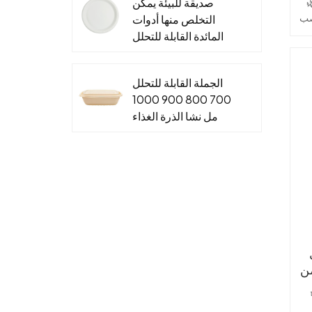
صديقة للبيئة يمكن
ولوجي والتحويل إلى
 قصب
التخلص منها أدوات
المائدة القابلة للتحلل
لوحات نشا الذرة
للأطعمة الساخنة
الجملة القابلة للتحلل
والباردة
لي
700 800 900 1000
مل نشا الذرة الغذاء
رات
الحاويات صندوق الغداء
القابل للتصرف
كل
د
ين
P
لى
ة
من
ل
ي لقطع