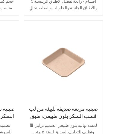
5 أقسام - رائعة لفصل الأطباق الرئيسية
لكبيرة🌿
والأطباق الجانبية والحلويات والصلصاتخالٍ
 لب قصب
من PFAS - لا يحتوي على مواد كيميائية
ضارة، آمن عند ملامسته للطعام مادة
: غطاء
صديقة للبيئة - مصنوعة من بقايا قصب
 البيتزا
السكر القابلة للتحلل الحيوي متين ومقاوم
ل🥣 متين
للتسرب - يتعامل مع الأطعمة الساخنة
الطبقة
والباردة والزيتية بسهولة آمنة للاستخدام في
ات أو قاع
الميكروويف والفريزر - مثالية لإعداد
يكروويف
الوجبات وتوصيلها
أو بقايا
يميائية
️ مثالي
لطعام،
 الوجبات
من قصب
صينية مربعة صديقة للبيئة من لب
وي، طبق
قصب السكر بلون طبيعي، طبق
ر
طعام مجمد قابل للتحلل
🟫 لمسة نهائية بلون طبيعي: تصميم ترابي
🌱 مادة
ونظيف للتغليف الصديق للبيئة🧃 متين