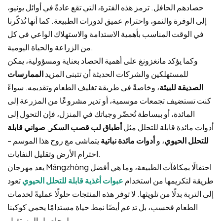
حصادهم الحافل. ترمز هذه الفترة، التي تقع عادةً في أوائل يونيو،
إلى الوفرة والنمو، واحترام عميق لدورات الطبيعة. كما أنها تُذكّرنا
في الوقت المناسب بأهمية الاستدامة والاستهلاك الواعي في كل
من الزراعة والحياة اليومية.
وكما يؤكد مانغزونغ على أهمية الحصاد بعناية ومسؤولية، يمكن
للمستهلكين والشركات الحديثة أن تتبنى المزيد
الممارسات
الصديقة للبيئة
، وخاصةً في طريقة تغليف الطعام وتقديمه. سواءً
كنت تستضيف تجمعات موسمية، أو تدير مشروعًا من المزرعة إلى
المائدة، أو ببساطة تُحضّر وجباتك في المنزل، فإن التحول إلى
أدوات مائدة قابلة للتحلل مثل
أطباق لب قصب السكر
,
صواني قابلة
للتحلل الحيوي
، و
أدوات مائدة نباتية
يتماشى مع روح هذا الموسم -
احترام الأرض وتقليل النفايات.
يعد مهرجان Mángzhòng احتفالًا بمكافآت الطبيعة، وما هي أفضل
طريقة لتكريمها من استخدام
عبوات أغذية قابلة للتحلل الحيوي
تعود
إلى التربة بدلًا من تلويثها. لا توفر هذه المنتجات حلولًا عمليةً لخدمات
الطعام فحسب، بل تدعم أيضًا نمط حياة مستدامًا يحمي كوكبنا
لمحاصيل المستقبل.