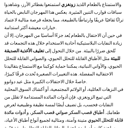
والاستمتاع بالطعام اللذيذ
زونغزي
استمتعوا بفطائر الأرز، وشاهدوا
سباقات قوارب التنين المثيرة. يعكس هذا المهرجان النابض بالحياة
تراثًا ثقافيًا عريقًا وارتباطًا بالطبيعة، مما يجعله فرصة مثالية لاعتماد
خيارات معيشة أكثر استدامة.
في حين أن الاحتفال بالطعام يُعد جزءًا أساسيًا من المهرجان، إلا أن
زيادة النفايات البلاستيكية أحادية الاستخدام خلال هذه التجمعات قد
تُلحق ضررًا بالبيئة. من خلال التحول إلى
تغليف الأغذية الصديقة
للبيئة
مثل الأطباق القابلة للتحلل الحيوي، والصواني القابلة للتحلل
الحيوي، والأواني النباتية، يمكننا حماية كوكبنا مع الاستمتاع بتقاليدنا
الاحتفالية المفضلة. هذه التغييرات الصغيرة تُحدث فرقًا كبيرًا،
خاصةً خلال الاحتفالات الكبيرة مثل عيد دوانوو.
في النزهات العائلية، أو الولائم المجتمعية، أو أكشاك السوق المحلية
التي تبيع الزونغزي، فإن أدوات المائدة المستدامة لا تقلل من
النفايات فحسب، بل تضيف أيضًا لمسة نظيفة وطبيعية لعرض
طعامك.
أطباق قصب السكر
صواني قصب السكر
، و
أدوات مائدة
قابلة للتحلل الحيوي
متينة وآمنة، ومثالية لجميع أنواع أطباق الأعياد،
ساخنة كانت أم باردة. اختيار البدائل القابلة للتحلل طريقة قيّمة