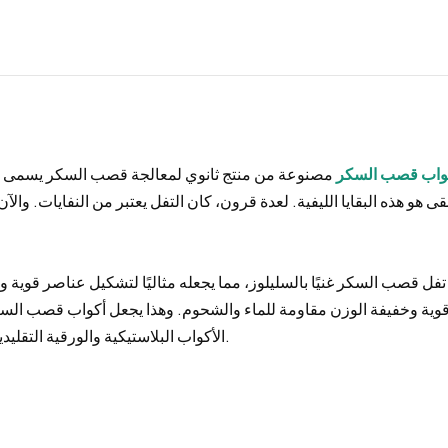
واب قصب السكر
مصنوعة من منتج ثانوي لمعالجة قصب السكر يسمى ت
قى هو هذه البقايا الليفية. لعدة قرون، كان التفل يعتبر من النفايات. وال
 تفل قصب السكر غنيًا بالسليلوز، مما يجعله مثاليًا لتشكيل عناصر قوية و
وية وخفيفة الوزن مقاومة للماء والشحوم. وهذا يجعل أكواب قصب السكر
الأكواب البلاستيكية والورقية التقليدية في الأداء الوظيفي، ولكن دون الجوانب السلبية البيئية.