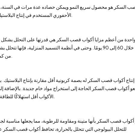
ب السكر هو محصول سريع النمو ويمكن حصاده عدة مرات في السنة، مم
الأحفوري المستخدم في إنتاج البلاستيك، ينمو قصب السكر بسرعة، مما يقلل من التأثير البيئي.
احدة من أعظم مزايا أكواب قصب السكر هي قدرتها على التحلل بشكل طبي
تمامًا خلال 60 إلى 90 يومًا. وحتى في أنظمة التسميد المنزلية، فإ
من كمية النفايات التي تنتهي في مدافن النفايات أو المحيطات.
إنتاج أكواب قصب السكر له بصمة كربونية أقل مقارنة بإنتاج البلاستيك.
و أكواب قصب السكر الحاجة إلى استخراج مواد خام جديدة. بالإضافة إ
الأكواب أقل استهلاكًا للطاقة من إنتاج المواد البلاستيكية القائمة على البتروكيماويات.
 أكواب قصب السكر بأنها متينة ومقاومة للرطوبة، مما يجعلها مناسبة ل
للتحلل البيولوجي التي تتحلل بالحرارة، تحافظ أكواب قصب السكر على