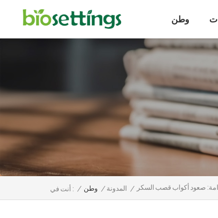
ت
وطن
دامة: صعود أكواب قصب السكر
/
المدونة
/
وطن
/
أنت في :