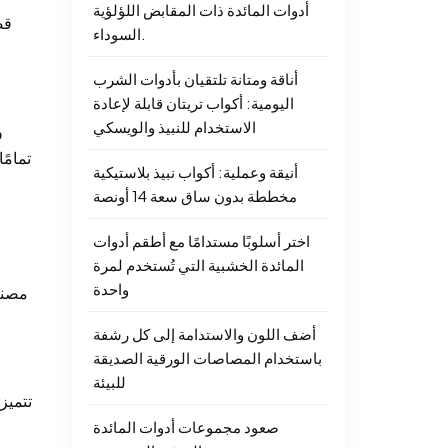
أدوات المائدة ذات المقابض اللؤلؤية
قص
السوداء.
أناقة ومتانة تلتقيان بأدوات الشرب
اليومية: أكواب تريتان قابلة لإعادة
الاستخدام للنبيذ والويسكي
و
أنيقة وعملية: أكواب نبيذ بلاستيكية
مخططة بدون ساق سعة 14 أونصة
اختر أسلوبًا مستدامًا مع أطقم أدوات
المائدة الخشبية التي تُستخدم لمرة
واحدة
مصنع
أضف اللون والاستدامة إلى كل رشفة
باستخدام المصاصات الورقية الصديقة
للبيئة
تتميز
صعود مجموعات أدوات المائدة