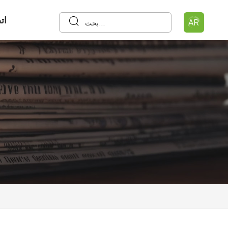
ات
AR