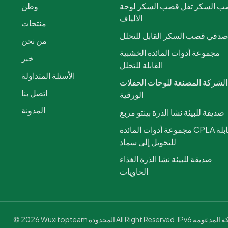
 السكر تفل قصب السكر لوحة
وطن
الألياف
منتجات
دفي قصب السكر القابل للتحلل
من نحن
مجموعة أدوات المائدة الخشبية
خبر
القابلة للتحلل
الأسئلة المتداولة
الشركة المصنعة للوحات الحفلات
اتصل بنا
الورقية
المدونة
صديقة للبيئة نشا الذرة بينتو مربع
مجموعة أدوات المائدة CPLA القابلة
للتحويل إلى سماد
صديقة للبيئة نشا الذرة الغذاء
الحاويات
لمحدودة All Right Reserved. IPv6 الشبكة المدعومة