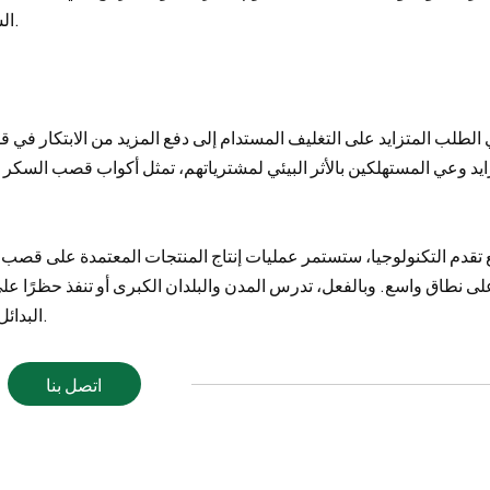
السكر في الكافيتريات وآلات البيع والمناسبات الخاصة بها.
الطلب المتزايد على التغليف المستدام إلى دفع المزيد من الابتكار في ق
ايد وعي المستهلكين بالأثر البيئي لمشترياتهم، تمثل أكواب قصب السكر فر
تقدم التكنولوجيا، ستستمر عمليات إنتاج المنتجات المعتمدة على قصب 
لى نطاق واسع. وبالفعل، تدرس المدن والبلدان الكبرى أو تنفذ حظرًا على 
البدائل مثل أكواب قصب السكر ليست مجرد خيار، بل ضرورة.
اتصل بنا