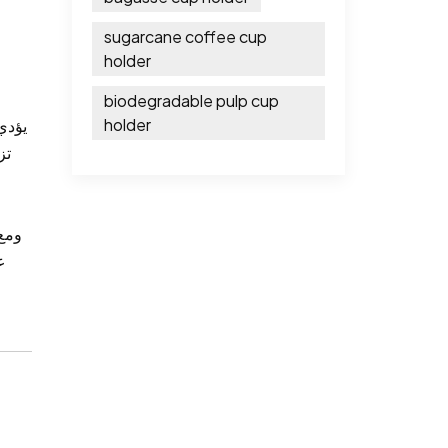
sugarcane coffee cup
holder
biodegradable pulp cup
holder
يؤدي 
تز
ومع 
ع