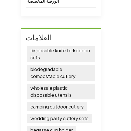
الورقية المخصصة
العلامات
disposable knife fork spoon
sets
biodegradable
compostable cutlery
wholesale plastic
disposable utensils
camping outdoor cutlery
wedding party cutlery sets
bagasse cup holder