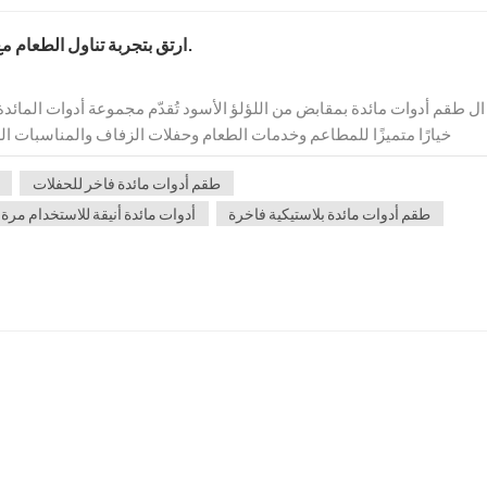
ارتقِ بتجربة تناول الطعام مع أطقم أدوات المائدة ذات المقابض اللؤلؤية السوداء.
ال طقم أدوات مائدة بمقابض من اللؤلؤ الأسود تُقدّم مجموعة أدوات المائدة "جو
خيارًا متميزًا للمطاعم وخدمات الطعام وحفلات الزفاف والمناسبات الر
المائدة البلاستيكية على كونها عملية فحسب، بل تُضفي لمسة...
طقم أدوات مائدة فاخر للحفلات
طقم أدوات مائدة بلاستيكية فاخرة
أدوات مائدة أنيقة للاستخدام مرة