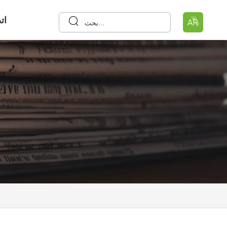
ات
AR