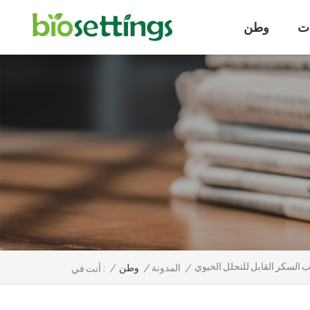
ت
وطن
السكر القابل للتحلل الحيوي
/
المدونة
/
وطن
/
أنت في :