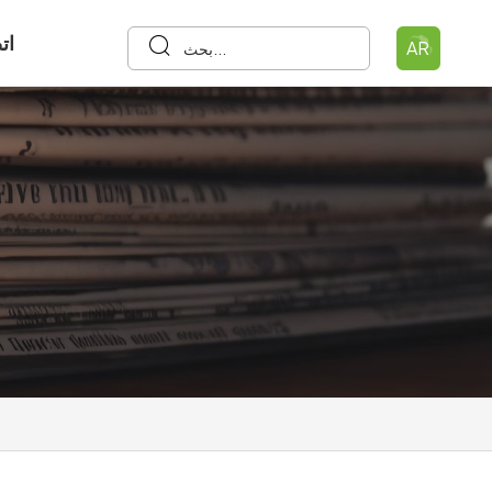
ات
AR