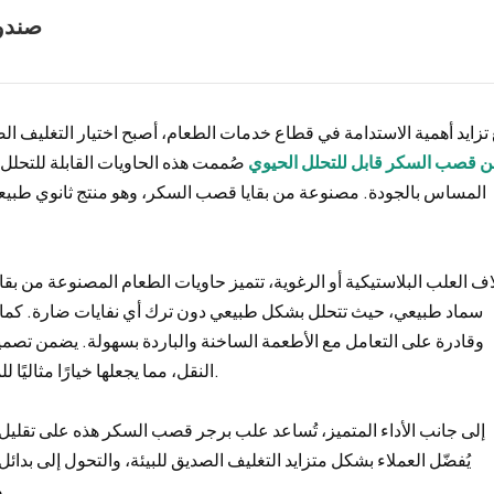
صندوق
تزايد أهمية الاستدامة في قطاع خدمات الطعام، أصبح اختيار التغليف ا
 قصب السكر قابل للتحلل الحيوي
صُممت هذه الحاويات القابلة للتحلل 
المساس بالجودة. مصنوعة من بقايا قصب السكر، وهو منتج ثانوي طبيع
ف العلب البلاستيكية أو الرغوية، تتميز حاويات الطعام المصنوعة من بق
سماد طبيعي، حيث تتحلل بشكل طبيعي دون ترك أي نفايات ضارة. كما أن
وقادرة على التعامل مع الأطعمة الساخنة والباردة بسهولة. يضمن تصميم
النقل، مما يجعلها خيارًا مثاليًا للمطاعم والمقاهي وخدمات تقديم الطعام الصديقة للبيئة.
إلى جانب الأداء المتميز، تُساعد علب برجر قصب السكر هذه على تقليل بصم
يُفضّل العملاء بشكل متزايد التغليف الصديق للبيئة، والتحول إلى بدائل
ومُتطلعة للمستقبل. إنه تغيير بسيط يُحدث فرقًا ملموسًا.