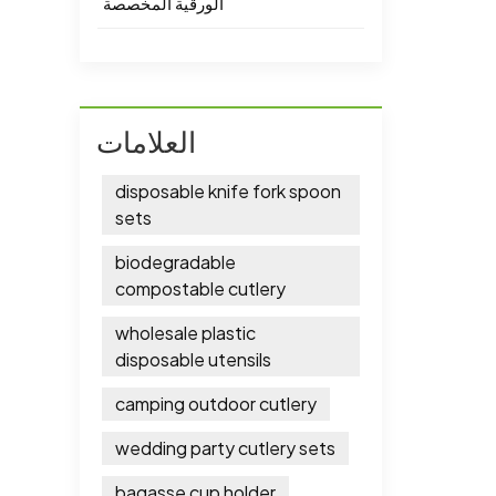
الورقية المخصصة
العلامات
disposable knife fork spoon
sets
biodegradable
compostable cutlery
wholesale plastic
disposable utensils
camping outdoor cutlery
wedding party cutlery sets
bagasse cup holder