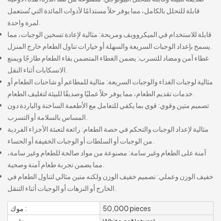
قابلة للتحلل بالكامل، مما يوفر حلاً مستدامًا لأدوات المائدة التي تُستعمل
لمرة واحدة.
قابلة للاستخدام في الميكروويف ومريحة: مثالية لإعادة تسخين الوجبات، مما
يسمح بإعداد الوجبات السريعة والسهلة أو خيارات تناول الطعام خارج المنزل.
غطاء آمن ومضاد للتسرب: يضمن الغطاء المتضمن بقاء الطعام طازجًا ويمنع
الانسكابات أثناء النقل.
مثالية لوجبات الغداء والوجبات السريعة: مثالية للمطاعم أو شاحنات الطعام أو
خدمات تقديم الطعام، مما يوفر حلاً عمليًا وصديقًا للبيئة لتغليف الطعام.
تصميم متين وقوي: قوي بما يكفي للتعامل مع الأطعمة الساخنة والباردة دون
المساس بالسلامة أو التسرب.
مثالية لإعداد الوجبات والتحكم في حصة الطعام: رائعة لتعبئة الأجزاء الفردية
من الوجبات أو السلطات أو الوجبات الخفيفة أو الحساء.
آمنة على الطعام وغير سامة: مصنوعة من مواد صالحة للطعام وغير سامة،
مما يضمن تجربة طعام آمنة وصحية.
خفيف الوزن وعملي: تصميم خفيف الوزن ولكنه متين مثالي لتناول الطعام في
الخارج أو النزهات أو الوجبات أثناء التنقل.
50,000 pieces
موك :