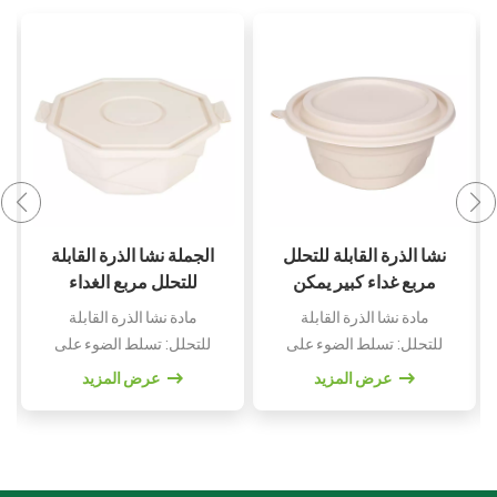
نشا الذرة جولة قابلة
نشا الذرة القابلة للتحلل
للتحلل يمكن التخلص
مربع غداء كبير يمكن
منها يسلب صناديق
التخلص منه صندوق
مادة نشا الذرة القابلة
مادة نشا الذرة القابلة
الغداء والأوعية
الوجبات الجاهزة مع
للتحلل البيولوجي: تعرض
للتحلل: تسلط الضوء على
غطاء دائري مربع
الطبيعة الصديقة للبيئة
التركيبة المستدامة لصندوق
عرض المزيد
عرض المزيد
السلطانية بالجملة
لصناديق الغداء والأوعية
الغداء.متوفر بتصميمات
هذه.تصميم دائري: مثالي
دائرية ومربعة: يوفر تنوعًا
لمجموعة متنوعة من
لأنواع الوجبات
الوجبات، الساخنة
المختلفة.مثالي للوجبات