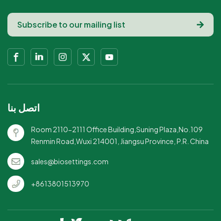
والباردة.مثالية للوجبات
الجاهزة: مثالي للمطاعم
الجاهزة: مصممة لنقل
والمقاهي التي تبحث عن
المواد الغذائية بشكل مريح
خيارات صديقة
ومستدام.يمكن التخلص
للبيئة.للاستعمال مرة واحدة
منها ولكنها صديقة للبيئة:
ولكنها صديقة للبيئة: تجمع
تجمع بين سهولة التخلص
بين الراحة والمسؤولية
منها والاستدامة.آمن ومضاد
البيئية.يشتمل على غطاء
للتسرب: يضمن الحمل
آمن: يضمن منع التسرب
الآمن للطعام دون
والنقل الآمن للطعام.رائعة
اتصل بنا
انسكابات.رائعة للمطاعم
للأجزاء الكبيرة: مصممة
الصديقة للبيئة: تناشد
لاستيعاب أحجام الوجبات
Room 2110-2111 Office Building,Suning Plaza,No.109
الشركات التي تركز على
السخية.
Renmin Road,Wuxi 214001, Jiangsu Province, P.R. China
تقليل التأثير البيئي.
sales@biosettings.com
+8613801513970