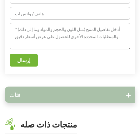
إرسال
فئات
منتجات ذات صله