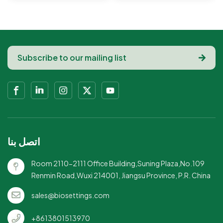
التنقل.تصميم مستطيل:
أقسام: مثالي للتحكم في
عملي وموفر
الأجزاء.غطاء آمن: يمنع
للمساحة.للاستعمال مرة
الانسكابات أثناء تناول
واحدة وصديقة للبيئة: مثالية
الوجبات أثناء التنقل.قوي
لتقليل الفضلات.قوي
ومتين: يحمل الطعام بأمان
وموثوق: يحمل الطعام
دون أن ينكسر.
بشكل آمن دون تسربات.
اتصل بنا
Room 2110-2111 Office Building,Suning Plaza,No.109
Renmin Road,Wuxi 214001, Jiangsu Province, P.R. China
sales@biosettings.com
+8613801513970