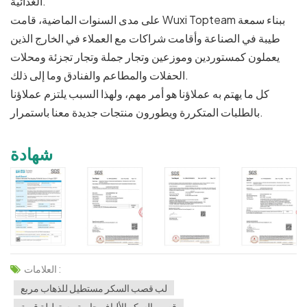
الغذائية.
على مدى السنوات الماضية، قامت Wuxi Topteam ببناء سمعة
طيبة في الصناعة وأقامت شراكات مع العملاء في الخارج الذين
يعملون كمستوردين وموزعين وتجار جملة وتجار تجزئة ومحلات
الحفلات والمطاعم والفنادق وما إلى ذلك.
كل ما يهتم به عملاؤنا هو أمر مهم، ولهذا السبب يلتزم عملاؤنا
بالطلبات المتكررة ويطورون منتجات جديدة معنا باستمرار.
شهادة
العلامات :
لب قصب السكر مستطيل للذهاب مربع
قصب السكر الألياف حاوية مستطيلة قوية