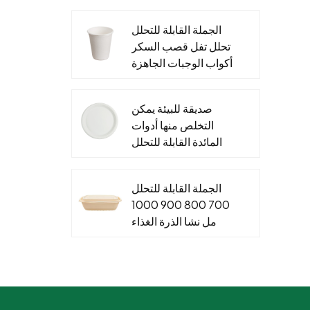
والتغليف الغذاء ورقة
الجملة القابلة للتحلل
الحاويات
تحلل تفل قصب السكر
أكواب الوجبات الجاهزة
&مخصص قصب السكر
صلصة كأس الأغطية
صديقة للبيئة يمكن
التخلص منها أدوات
المائدة القابلة للتحلل
لوحات نشا الذرة
للأطعمة الساخنة
الجملة القابلة للتحلل
والباردة
700 800 900 1000
مل نشا الذرة الغذاء
الحاويات صندوق الغداء
القابل للتصرف