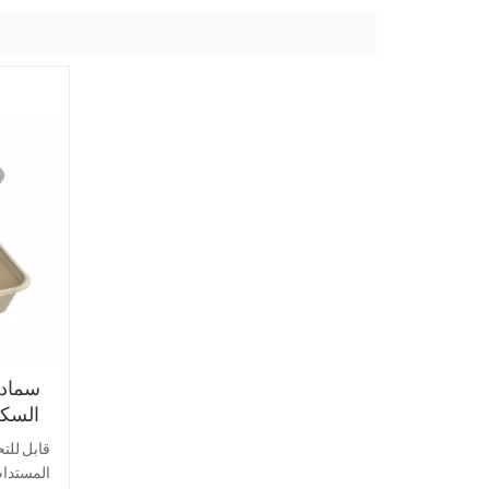
سماد
السكر
الطعا
قابل للت
المستدام