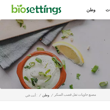
ت
وطن
مصنع حاويات تفل قصب السكر
/
وطن
/
أنت في :