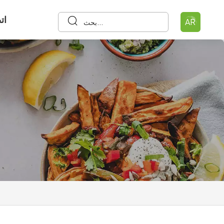
ات
AR