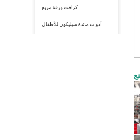
كرافت ورقة مربع
أدوات مائدة سيليكون للأطفال
أدوات مائدة بلاستيكية
منتوجات جديدة
ع
تفل قصب السكر
القابل للتحلل الحيوي
PFAS Free 6 '' 7 "9"
10 '' لوحة مستديرة
صديقة للبيئة سداسية
سلطة السلطانيات مع