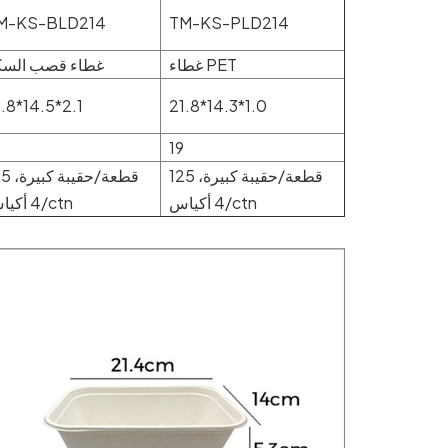
M-KS-BLD214
TM-KS-PLD214
غطاء PET
غطاء قصب السك
.8*14.5*2.1
21.8*14.3*1.0
19
125 قطعة/حقيبة كبيرة،
125 قطعة/ح
4 أكياس/ctn
4 أكياس/ctn