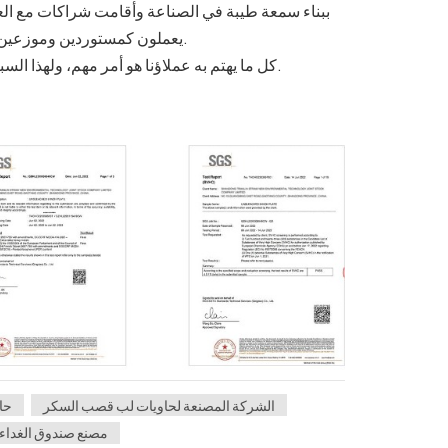
يعملون كمستوردين وموزعين وتجار جملة وتجار تجزئة ومحلات الحفلات والمطاعم والفنادق وما إلى ذلك.
كل ما يهتم به عملاؤنا هو أمر مهم، ولهذا السبب يلتزم عملاؤنا بالطلبات المتكررة ويطورون منتجات جديدة معنا باستمرار.
الشركة المصنعة لحاويات لب قصب السكر
حا
مصنع صندوق الغدا