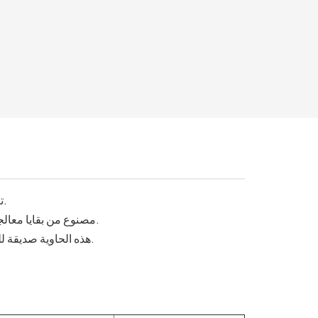
تعتبر حاوية تفل قصب السكر خيارًا صديقًا للبيئة ومستدامًا لإعدادات طاولتك.
مصنوع من بقايا معالجة قصب السكر، وهو بديل طبيعي وقابل للتحلل البيولوجي للأطباق التقليدية.
هذه الحاوية صديقة للبيئة وعملية للغاية. إنه متين ومقاوم للحرارة ويناسب مختلف أنواع الأطعمة.