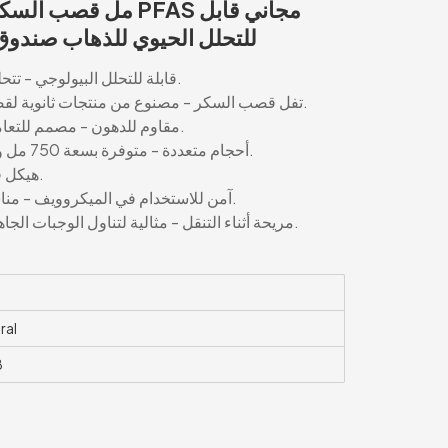
للتحلل الحيوي للذهاب صندو
قابلة للتحلل البيولوجي - تتحلل بشكل طبيعي، مما يقلل من التأثير البيئي.
تفل قصب السكر - مصنوع من منتجات ثانوية لقصب السكر مستدامة، مما يقلل من النفايات.
مقاوم للدهون - مصمم للتعامل مع الأطعمة الدهنية والدهنية دون تسرب.
أحجام متعددة - متوفرة بسعة 750 مل و1000 مل لتناسب أجزاء الوجبات المختلفة.
هيكل قوي - متين وقوي، يمنع الانسكابات والكسر.
آمن للاستخدام في الميكروويف - مناسب لإعادة تسخين الطعام في الميكروويف.
مريحة أثناء التنقل - مثالية لتناول الوجبات الجاهزة والوجبات أثناء التنقل مع سهولة التعامل.
ral
8