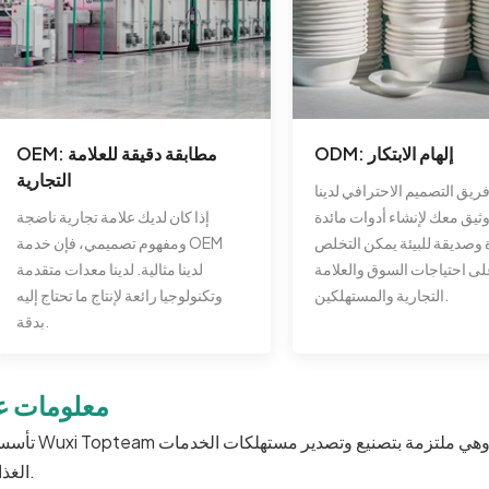
ODM: إلهام الابتكار
OEM: مطابقة دقيقة للعلامة
التجارية
ريق التصميم الاحترافي لدينا
يق معك لإنشاء أدوات مائدة
إذا كان لديك علامة تجارية ناضجة
 وصديقة للبيئة يمكن التخلص
ومفهوم تصميمي، فإن خدمة OEM
 على احتياجات السوق والعلامة
لدينا مثالية. لدينا معدات متقدمة
التجارية والمستهلكين.
وتكنولوجيا رائعة لإنتاج ما تحتاج إليه
بدقة.
معلومات عن
تأسست Wuxi Topteam في أوائل العقد الأول من القرن الحادي والعشرين، 
الغذائية.