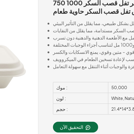
750 1000 مل قصب السكر تفل قصب السكر PFAS مجاني قابل
ق تفل قصب السكر حاوية طعام
موك :
50,000
لون :
White, Natu
حجم :
21.4*14*3.
التحقيق الآن