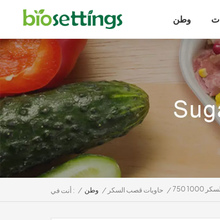
ت
وطن
/
حاويات قصب السكر
/
وطن
/
أنت في :