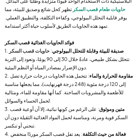
البلاستيكية ذات الاستخدام الواحد قيودًا متزايدة وطلبًا على البدائل.
حاويات طعام قصب السكر
تظهر كحل شائع وصديق للبيئة، مما
يوفر قابلية التحلل البيولوجي، وكفاءة التكلفة، والتطبيق العملي.
تمهد هذه الحاويات الطريق لأسلوب حياة أكثر استدامة.
فوائد الحاويات الغذائية قصب السكر
صديقة للبيئة وقابلة للتحلل البيولوجي
:
حاويات قصب السكر
1.
تتحلل بشكل طبيعي، عادةً خلال 30 إلى 90 يومًا، وتعود إلى التربة
دون الإضرار بمصادر المياه أو النظم البيئية.
مقاومة للحرارة والماء
: تتحمل هذه الحاويات درجات حرارة تصل
2.
إلى 120 درجة مئوية (248 درجة فهرنهايت)، مما يجعلها مناسبة
للأطعمة والمشروبات الساخنة. كما أنها مقاومة للماء، ومثالية
لحمل الحساء والسوائل.
متين وموثوق
: على الرغم من كونها نباتية، إلا أن أوعية قصب
3.
السكر قوية ومرنة، ومناسبة لحمل المواد الغذائية الثقيلة دون أن
تنحني أو تنكسر.
فعالة من حيث التكلفة
: يعد تفل قصب السكر موردًا منخفض
4.