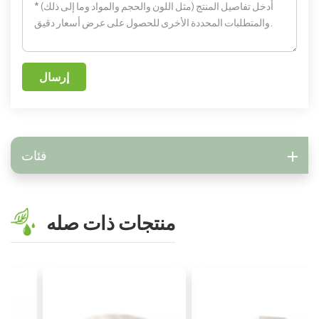
إرسال
فئات
منتجات ذات صله