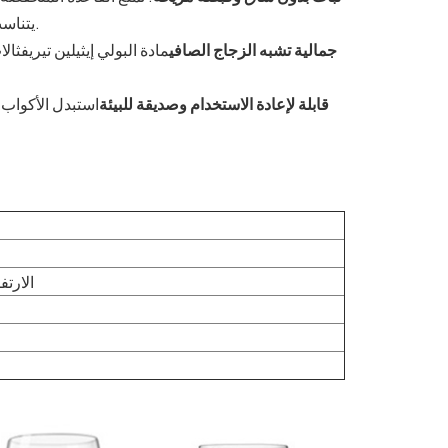
يتناسب الشكل العريض والمحدد بشكل مريح في اليدين للاستخدام لفترات طويلة.
جمالية تشبه الزجاج الصافي
مادة البولي إيثيلين تيريفثا
قابلة لإعادة الاستخدام وصديقة للبيئة
استبدل الأكواب ا
الارتفاع 18.8 سم × العرض 8 سم 