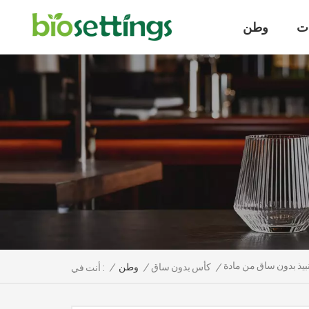
ت
وطن
/
كأس بدون ساق
/
وطن
/
أنت في :