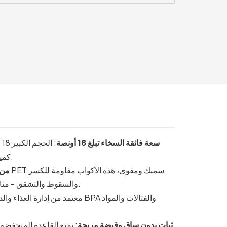
سعة فائقة السخاء تبلغ 18 أونصة
:
كميات كاملة من النبيذ، أو حتى تذوق أنواع مختلفة من التكيلا مع الملح والليمون.
متانة الب
والسقوط والتشقق - مثالية لأجواء الحانات الصاخبة والباحات الخارجية والمطاعم المناسبة للعائلات.
معتمد من إدارة الغذاء والدواء الأمري
ثبات بدون ساق وقبضة مريحة
: تمنع القاعدة المنخفضة