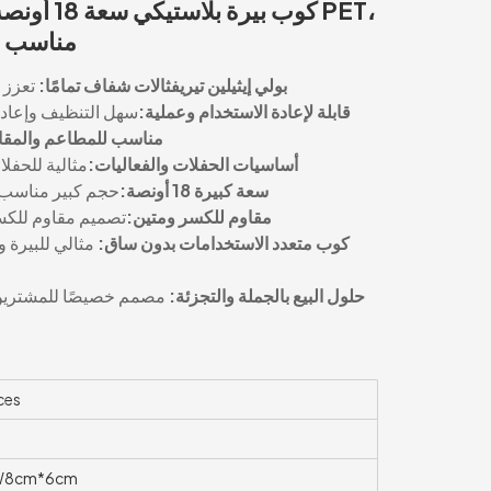
كوب بيرة ب
مناسب لح
✨ بولي إيثيلين تيريفثالات شفاف تمامًا:
تعزز 
🔁 قابلة لإعادة الاستخدام وعملية:
سهل التنظيف وإعادة
🏠 مناسب للمطاعم والمق
🎉 أساسيات الحفلات والفعاليات:
مثالية للحفل
🍻 سعة كبيرة 18 أونصة:
حجم كبير مناسب ل
🚫 مقاوم للكسر ومتين:
تصميم مقاوم للكس
🥃 كوب متعدد الاستخدامات بدون ساق:
مثالي للبيرة و
📦 حلول البيع بالجملة والتجزئة:
مصمم خصيصًا للمشترين 
ces
W8cm*6cm