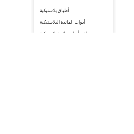
أطباق بلاستيكية
أدوات المائدة البلاستيكية
طقم أدوات مائدة بلاستيكية
منتوجات جديدة
تفل قصب السكر
القابل للتحلل الحيوي
PFAS Free 6 '' 7 "9"
10 '' لوحة مستديرة
صديقة للبيئة سداسية
سلطة السلطانيات مع