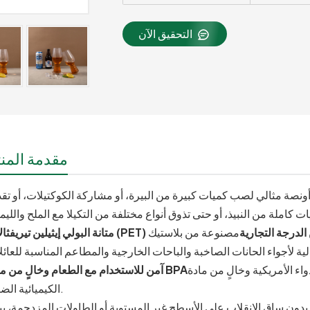
التحقيق الآن
مقدمة المنت
 الحجم الكبير 18 أونصة مثالي لصب كميات كبيرة من البيرة، أو مشاركة الكوكتيلات، أو تق
ولي إيثيلين تيريفثالات (PET) من الدرجة التجارية
مصنوعة من بلاستيك PET سميك ومقوى، هذه الأكواب مقاومة للكسر
كية وخالٍ من مادة BPA والفثالات والمواد
آمن للاستخدام مع الطعام وخالٍ من مادة BPA
الكيميائية الضارة.
 بدون ساق الانقلاب على الأسطح غير المستوية أو الطاولات المزدحمة، بي