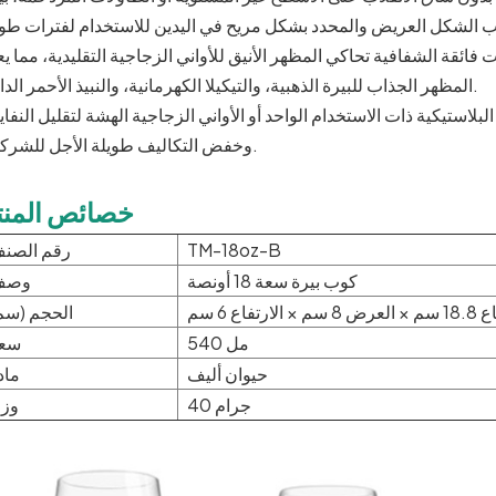
لات فائقة الشفافية تحاكي المظهر الأنيق للأواني الزجاجية التقليدية، مما ي
المظهر الجذاب للبيرة الذهبية، والتيكيلا الكهرمانية، والنبيذ الأحمر الداكن.
لبلاستيكية ذات الاستخدام الواحد أو الأواني الزجاجية الهشة لتقليل النفا
وخفض التكاليف طويلة الأجل للشركات.
خصائص المنت
TM-18oz-B
رقم الصن
كوب بيرة سعة 18 أونصة
وصف
× الارتفاع 6 سم
الحجم (سم
540 مل
سع
حيوان أليف
ماد
40 جرام
وز