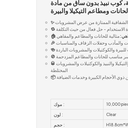
لاستيكي سعة 18 أونصة، كوب نبيذ بدون ساق من مادة PET،
انات ومطاعم التيكيلا والبيرة
الشفافية الممتازة من عرض المشروبات
 الاستخدام - حل فعال من حيث التكلفة
اهي:
مثالية للحانات والمطاعم والمقاهي
ات والمآدب وحفلات الزفاف والمناسبات
لبيرة والكوكتيلات والمشروبات الباردة
ر مناسب للحانات والمطاعم المزدحمة
التيكيلا والنبيذ والكوكتيلات والمشروبات
المختلطة
ذوي الأحجام الكبيرة وخدمات الضيافة
موك :
10,000 pie
لون :
Clear
حجم :
H18.8cm*