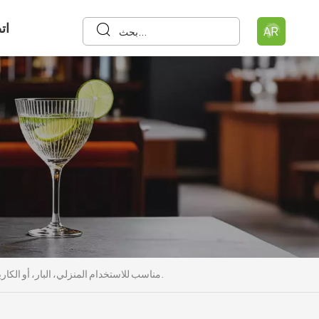
ات
AR
كوب بيرة بلاستيكي للاستخدام مرة واحدة، سعة 14 أونصة، ذو جدران سميكة، مصنوع من مادة PET، مناسب للاستخدام المنزلي، البار، أو الكاريوكي.