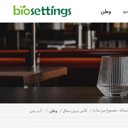
ت
وطن
/
كأس بدون ساق
/
وطن
/
أنت في :