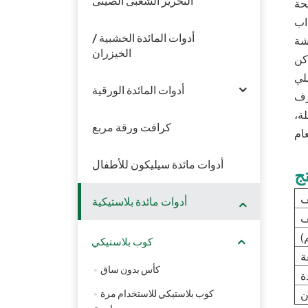
التحرير الشعبى الصينى
ذاب
أدوات المائدة الخشبية /
الخيزران
كن
أدوات المائدة الورقية
غرف
لة،
كرافت ورقة مربع
أدوات مائدة سيليكون للأطفال
ج
ف
أدوات مائدة بلاستيكية
)
كوب بلاستيكي
ة
كأس بدون ساق
ة
كوب بلاستيكي للاستخدام مرة
ن
واحدة