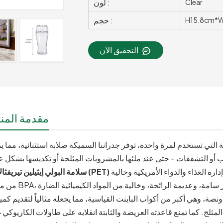
لون :
Clear
حجم :
H15.8cm*
التحقيق الآن
مقدمة المنت
لتي تستخدم لمرة واحدة، توفر جدراننا السميكة صلابة استثنائية، مما ي
ارة الغذاء والدواء الأمريكية وخالية
ميز هذا الكوب بسعة 14 أونصة، وهي أكبر من أكواب الباينت القياسية، مما يجعله مثالياً لتقديم ك
مثلج. كما تمنع قاعدته العريضة والثابتة انقلابه على طاولات الكاريوكي 