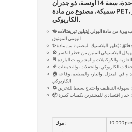
كوب بيرة بلاستيكي للاستخدام مرة واحدة، سعة 14 أونصة، ذو جدران
سميكة، مصنوع من مادة PET، مناسب للاستخدام المنزلي، البار، أو
الكاريوكي.
اليومي الموثوق
✨ وضوح
يقلل الهيكل البلاستيكي المتين من خط
سعة مثالية للبيرة والمشروبات الغازية 
مثالي للحانات، وحفلات الكاريوكي، وال
مناسب للاستخدام في المنزل، والبار، 
الكاريوكي
سهولة التنظيف واحتياج بسيط للتخزين

خيار اقتصادي للمشترين بكميات كبيرة

موك :
10,000 pie