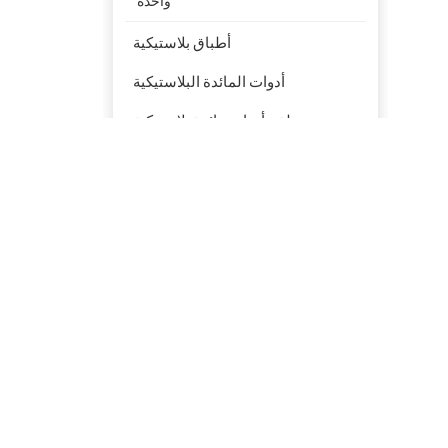
أطباق بلاستيكية
أدوات المائدة البلاستيكية
طقم أدوات مائدة بلاستيكية
منتوجات جديدة
تفل قصب السكر
القابل للتحلل الحيوي
PFAS Free 6 '' 7 "9"
10 '' لوحة مستديرة
صديقة للبيئة سداسية
سلطة السلطانيات مع