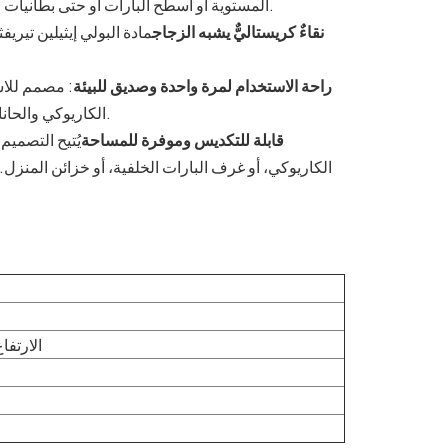
المستوية أو أسطح البارات أو حتى بطانيات النزهات في الحدائق الخلفية، بينما يضمن حافته الملساء تجربة شرب مريحة.
نقاءٌ كريستاليٌّ يشبه الزجاج
مادة البولي إيثيلين تيري
راحة الاستخدام لمرة واحدة وصديق للبيئة
: مصمم للاس
الكاريوكي والحانات والتجمعات المنزلية الكبيرة حيث يكون غسل الأواني الزجاجية غير عملي.
قابلة للتكديس وموفرة للمساحة
يُتيح التصميم
الكاريوكي، أو غرف البارات الخلفية، أو خزائن المنزل. ك
الارتفاع 15.8 سم × العرض 7.5 سم × الارت