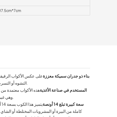
W7.5cm*7cm
بناء ذو ​​جدران سميكة معززة
على عكس الأكواب الرقيقة ا
التشوه أو التسرب أو التشققات - حتى عند ملئها بالمشروبات المثلجة أو تكديسها بشكل عالٍ.
سلامة البولي إيثيلين تيريفثالات (PET) المستخدم في صناعة الأغذية
هذه الأكواب معتمدة من إد
من مادة BPA، وهي غير سامة، وعديمة الرائحة، وخالية من المواد الكيميائية الضارة.
سعة كبيرة تبلغ 14 أونصة
يت
كاملة من البيرة أو المشروبات المختلطة أو الشاي ال