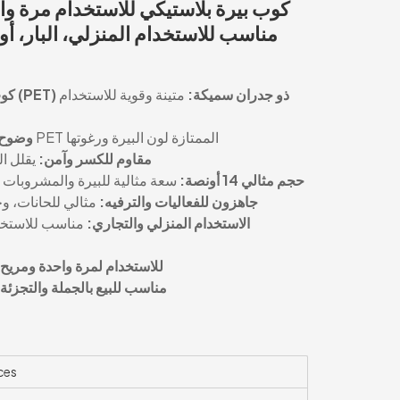
متينة وقوية للاستخدام
🍻 كوب بيرة من مادة البولي إيثيلين تيريفثالات (PET) ذو جدران سميكة:
 فائق:
يُظهر البلاستيك المصنوع من مادة PET الممتازة لون البيرة ورغوتها
ر الكسر
🚫 مقاوم للكسر وآمن:
والكوكتيلات والمشروبات الباردة
🥂 حجم مثالي 14 أونصة:
حفلات، والتجمعات
🎉 جاهزون للفعاليات والترفيه:
والمطعم، وقاعة
🏠 الاستخدام المنزلي والتجاري:
 للاستخدام لمرة واحدة ومريح:
 مناسب للبيع بالجملة والتجزئة:
ces