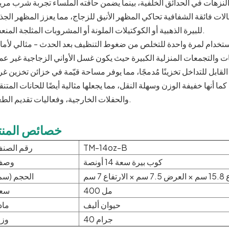
فثالات فائقة الشفافية تحاكي المظهر الأنيق للزجاج، مما يعزز المظهر الج
للبيرة الذهبية أو الكوكتيلات الملونة أو المشروبات المثلجة المنعشة.
تخدام لمرة واحدة للتخلص من ضغوط التنظيف بعد الحدث - مثالي لأما
 القابل للتداخل تخزينًا مُدمجًا، مما يوفر مساحة قيّمة في خزائن تخزين 
ما أنها خفيفة الوزن وسهلة النقل، مما يجعلها مثالية أيضًا للحانات المتنق
والحفلات الخارجية، وفعاليات تقديم الطعام.
خصائص المنت
TM-14oz-B
رقم الصن
كوب بيرة سعة 14 أونصة
وصف
فاع 7 سم
الحجم (سم
400 مل
سع
حيوان أليف
ماد
40 جرام
وز