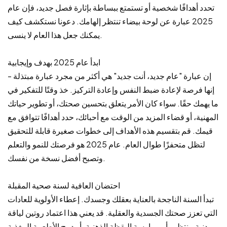
تحدد أهدافًا شخصية أو تستمتع ببساطة بإثارة فصل جديد، فإن عام
2025 عبارة عن لوحة بيضاء تنتظر إلهامك. دعونا نستكشف كيف
يمكنك جعل هذا العام لا ينسى.
ابدأ عام 2025 بهدف وإيجابية
إن عبارة "عام جديد، أنت جديد" هي أكثر من مجرد عبارة مبتذلة -
إنها فرصة لإعادة ضبط النفس وإعادة التركيز. خذ وقتًا للتفكير في
ما يهمك حقًا. سواء كان الأمر يتعلق بتحسين صحتك، أو تطوير حياتك
المهنية، أو قضاء المزيد من الوقت مع أحبائك، حدد أهدافًا تتوافق مع
قيمك. قم بتقسيم هذه الأهداف إلى خطوات صغيرة قابلة للتحقيق
لتظل متحفزًا طوال العام. عام 2025 هو فرصتك للنمو والتعلم
وتصبح أفضل نسخة من نفسك.
احتضان العافية لسنة صحية المقبلة
تبدأ السنة الناجحة بالعناية بعقلك وجسدك. إعطاء الأولوية للعادات
التي تعزز صحتك الجسدية والعقلية. قد يعني هذا اعتماد روتين لياقة
بدنية منتظم، أو ممارسة اليقظة الذهنية، أو دمج الأطعمة المغذية