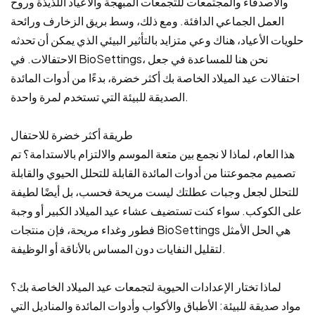
والأصدقاء والمجتمعات للتجمعات المبهجة والأعياد اللذيذة وروح
العمل الجماعي الدافئة. ومع ذلك، وسط بريق الزخارف ورائحة
حلويات الأعياد، هناك وعي متزايد بالتأثير البيئي الذي يمكن أن تحدثه
الاحتفالات. في BioSettings، نحن هنا للمساعدة في جعل
احتفالات عيد الميلاد الخاصة بك أكثر خضرة، بدءًا من أدوات المائدة
الصديقة للبيئة التي تستخدم لمرة واحدة.
طريقة أكثر خضرة للاحتفال
هذا العام، لماذا لا نجمع بين متعة الموسم والالتزام بالاستدامة؟ تم
تصميم مجموعتنا من أدوات المائدة القابلة للتحلل الحيوي والقابلة
للتحلل لجعل وجبات عطلتك ليست مريحة فحسب، بل أيضًا لطيفة
على الكوكب. سواء كنت تستضيف عشاء عيد الميلاد الكبير أو وجبة
فطور وغداء مريحة، فإن منتجات BioSettings هي الحل الأمثل
لتقليل النفايات دون المساس بالأناقة أو الوظيفة.
لماذا تختار الإعدادات الحيوية لتجمعات عيد الميلاد الخاصة بك؟
مواد صديقة للبيئة: الأطباق والأكواب وأدوات المائدة والمناديل التي