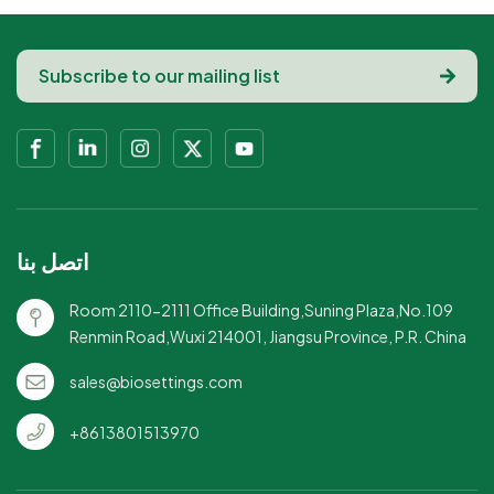
اتصل بنا
Room 2110-2111 Office Building,Suning Plaza,No.109
Renmin Road,Wuxi 214001, Jiangsu Province, P.R. China
sales@biosettings.com
+8613801513970