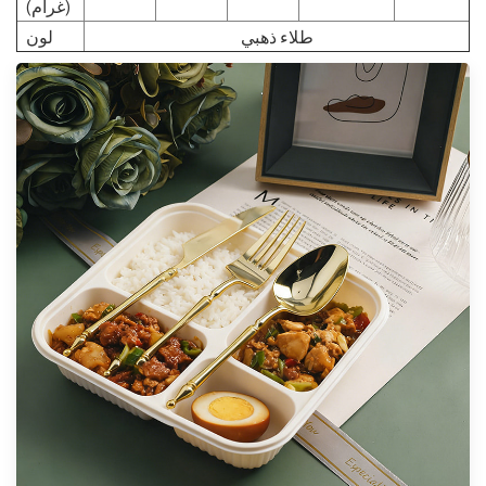
(غرام)
طلاء ذهبي
لون