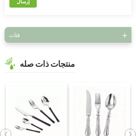
إرسال
فئات
منتجات ذات صله