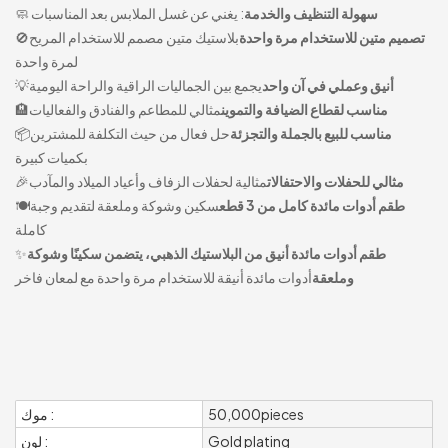
سهولة التنظيف والخدمة
: يغني عن غسل الملابس بعد المناسبات
🧼
تصميم متين للاستخدام مرة واحدة
بلاستيك متين مصمم للاستخدام المريح
🚫
لمرة واحدة
أنيق وعملي في آن واحد
يجمع بين الجماليات الراقية والراحة اليومية
💡
مناسب لقطاع الضيافة والتموين
مثالي للمطاعم والفنادق والفعاليات
🏨
مناسب للبيع بالجملة والتجزئة
حل فعال من حيث التكلفة للمشترين
📦
بكميات كبيرة
مثالي للحفلات والاحتفالات
مثالية لحفلات الزفاف وأعياد الميلاد والمآدب
🎉
طقم أدوات مائدة كامل من 3 قطع
سكين وشوكة وملعقة لتقديم وجبة
🍽️
كاملة
طقم أدوات مائدة أنيق من البلاستيك الذهبي، يتضمن سكينًا وشوكة
✨
وملعقة
أدوات مائدة أنيقة للاستخدام مرة واحدة مع لمعان فاخر
50,000pieces
موك :
Gold plating
لون :