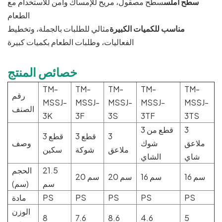
سطح أملس
سطح مصقول، مريح للإمساك وآمن للاستخدام مع
الطعام
مناسب للكميات الكبيرة
مثالي للطلبات بالجملة، وتخطيط
الفعاليات، وطلبات الطعام بكميات كبيرة
خصائص المنتج
TM-
TM-
TM-
TM-
TM-
رقم
MSSJ-
MSSJ-
MSSJ-
MSSJ-
MSSJ-
الصنف
3K
3F
3S
3TF
3TS
3
3 قطع من
3
3 قطع
3 قطع
ملاعق
شوك
وصف
ملاعق
شوكة
سكين
شاي
الشاي
21.5
الحجم
16 سم
16 سم
20 سم
20 سم
سم
(سم)
PS
PS
PS
PS
PS
مادة
الوزن
8
7.6
8.6
4.6
5