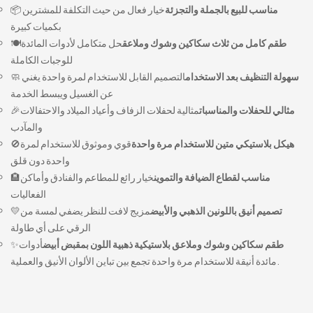
مناسب للبيع بالجملة والتجزئة
خيار فعال من حيث التكلفة للمشترين
📦
بكميات كبيرة
طقم كامل من ثلاث سكاكين وشوك وملاعق
حل متكامل لأدوات المائدة
🍽️
للوجبات الكاملة
سهولة التنظيف بعد الاستخدام
التصميم القابل للاستخدام لمرة واحدة يغني
🧼
عن الغسيل ويبسط الخدمة
مثالي للحفلات والمناسبات
مثالية لحفلات الزفاف وأعياد الميلاد والاحتفالات
🎉
والمآدب
هيكل بلاستيكي متين للاستخدام مرة واحدة
قوي وموثوق للاستخدام لمرة
🚫
واحدة دون قلق
مناسب لقطاع الضيافة والتموين
خيار رائع للمطاعم والفنادق وأماكن
🏨
الفعاليات
تصميم أنيق باللونين الذهبي والأبيض
مزيج لافت للنظر يضفي لمسة من
💛
الرقي على أي طاولة
طقم سكاكين وشوك وملاعق بلاستيكية ذهبية اللون بمقبض أبيض
أدوات
✨
مائدة أنيقة للاستخدام مرة واحدة تجمع بين تباين الألوان الأنيق والعملية.