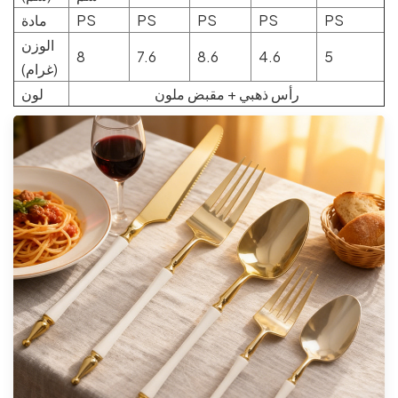
PS
PS
PS
PS
PS
مادة
الوزن
8
7.6
8.6
4.6
5
(غرام)
رأس ذهبي + مقبض ملون
لون