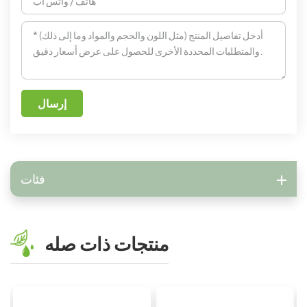
إرسال
فئات
منتجات ذات صله