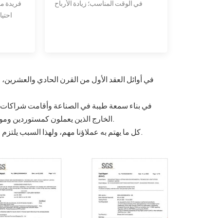
في الوقت المناسب؛ زيادة الأرباح
فريدة من
احتيا
الخارج الذين يعملون كمستوردين وموزعين وتجار جملة وتجار تجزئة ومتاجر حفلات ومطاعم وفنادق وما إلى ذلك.
كل ما يهتم به عملاؤنا مهم، ولهذا السبب يلتزم عملاؤنا بنا من خلال الطلبات المتكررة وتطوير منتجات جديدة باستمرار معنا.