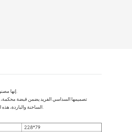
إنها مصنوعة من قصب السكر سريع التجديد، وهي بديل قوي وصديق للبيئة للبلاستيك.
تصميمها السداسي الفريد يضمن قبضة محكمة، بينما
الساخنة والباردة، هذه الأوعية مثالية لروتينك اليومي، ووجبات الغداء السريعة، والمناسبات الخاصة.
228*79