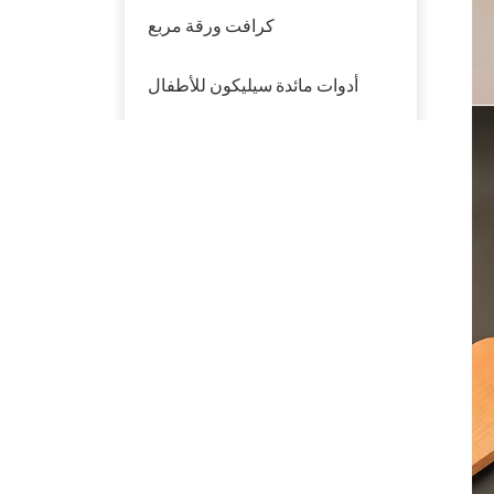
كرافت ورقة مربع
أدوات مائدة سيليكون للأطفال
أدوات مائدة بلاستيكية
منتوجات جديدة
تفل قصب السكر
القابل للتحلل الحيوي
PFAS Free 6 '' 7 "9"
10 '' لوحة مستديرة
صديقة للبيئة سداسية
سلطة السلطانيات مع