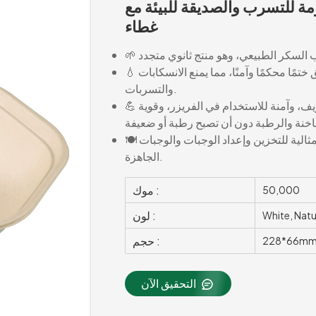
ة للتسرب والصديقة للبيئة مع
غطاء
💧 ضمان عدم التسرب: الغطاء المصمم خصيصًا يخلق ختمًا محكمًا وآمنًا، مما يمنع الانسكابات
والتسربات.
💪 متانة فائقة: هذه الأوعية آمنة للاستخدام في الميكروويف، وآمنة للاستخدام في الفريزر، وقوية
🍽️ متعددة الاستخدامات ومريحة: الغطاء المتضمن يجعلها مثالية للتخزين وإعداد الوجبات والوجبات
الجاهزة.
موك :
50,000
لون :
White, Natu
حجم :
228*66mm
التحقيق الآن