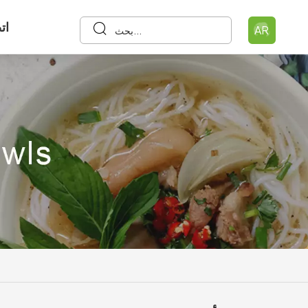
ات
AR