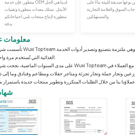
 نوعها صديقة للبيئة بناءً على
متطور، فإن خدمة OEM لدينا هي الحل
جات السوق والعلامة التجارية
الأمثل. نمتلك معدات متطورة وتقنيات
والمستهلكين.
متطورة لإنتاج منتجات تلبي احتياجاتكم
بدقة.
معلومات عن
تأسست شركة Wuxi Topteam في أوائل العقد الأول من القرن الحادي والعشرين، وهي ملتزمة بتص
الغذائية التي تُستخدم مرة واحدة.
على مدى السنوات الماضية، نجحت شركة Wuxi Topteam في بناء سمعة طيبة في الصناعة وأقامت شراكات مع ال
شهاد