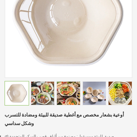
أوعية بشعار مخصص مع أغطية صديقة للبيئة ومضادة للتسرب
وشكل سداسي
🌱 صديق للبيئة ومسؤول: مصنوع من ألياف قصب السكر المتجددة.