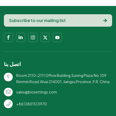
ومتينة، هذه الأوعية مثالية
المربع: عرض عصري
للأطباق الساخنة والباردة،
وأنيق.صديقة للبيئة: خيار
مع تصميم مقاوم للتسرب
مستدام لأي حدث.
لمنع الانسكابات.أغطية
مريحة متضمنة: تأتي مع
أغطية متطابقة لسهولة
النقل والتخزين، مما يجعلها
مثالية للوجبات أثناء
التنقل.قابلة للتحلل وصديقة
للبيئة: تتحلل هذه الأوعية
اتصل بنا
بشكل طبيعي في بيئات
السماد، مما يساعد على
Room 2110-2111 Office Building,Suning Plaza,No.109
تقليل النفايات وتعزيز
Renmin Road,Wuxi 214001, Jiangsu Province, P.R. China
الاستدامة.مثالي لخدمة
الطعام: مثالي للمطاعم، أو
sales@biosettings.com
خدمات تقديم الطعام، أو أي
شركة صديقة للبيئة تبحث
+8613801513970
عن خيارات مستدامة
لتغليف المواد الغذائية.