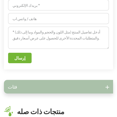
إرسال
فئات
منتجات ذات صله