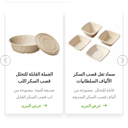
12 أوقية PFAS خالية
سماد تفل قصب السكر
من قصب السكر
الألياف السلطانيات
السلطانيات القابلة
والأغطية تفل قصب
خالية من PFAS للاستخدام
قابلة للتحلل: مصنوعة من
للتحلل مع غطاء
السكر مربع الحلوى
الآمن: مصممة بدون مواد
ألياف قصب السكر الصديقة
السلطانية
كيميائية PFAS، مما يضمن
للبيئة.تصميم متين: قوي
عرض المزيد
عرض المزيد
بقاء طعامك آمنًا وخاليًا من
وموثوق للحلويات.أوعية من
المواد الضارة.متينة
الألياف ذات أغطية: مثالية
ومقاومة للتسرب: قوية
للوجبات أثناء التنقل.الشكل