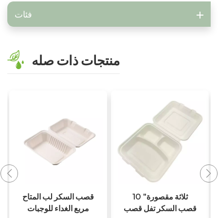
فئات
منتجات ذات صله
PFAS خالية من سماد
10 "ثلاثة مقصورة
قصب السكر الغداء
قصب السكر تفل قصب