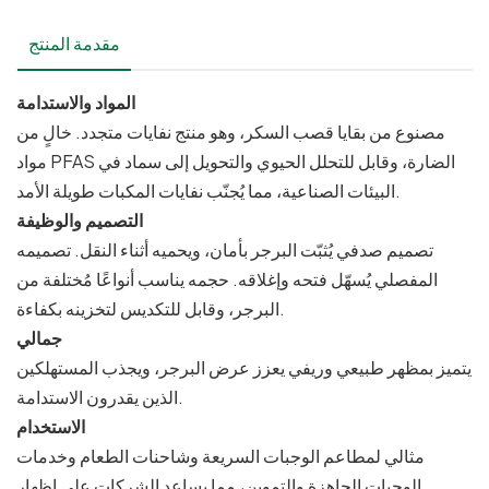
مقدمة المنتج
المواد والاستدامة
مصنوع من بقايا قصب السكر، وهو منتج نفايات متجدد. خالٍ من
مواد PFAS الضارة، وقابل للتحلل الحيوي والتحويل إلى سماد في
البيئات الصناعية، مما يُجنّب نفايات المكبات طويلة الأمد.
التصميم والوظيفة
تصميم صدفي يُثبّت البرجر بأمان، ويحميه أثناء النقل. تصميمه
المفصلي يُسهّل فتحه وإغلاقه. حجمه يناسب أنواعًا مُختلفة من
البرجر، وقابل للتكديس لتخزينه بكفاءة.
جمالي
يتميز بمظهر طبيعي وريفي يعزز عرض البرجر، ويجذب المستهلكين
الذين يقدرون الاستدامة.
الاستخدام
مثالي لمطاعم الوجبات السريعة وشاحنات الطعام وخدمات
الوجبات الجاهزة والتموين، مما يساعد الشركات على إظهار