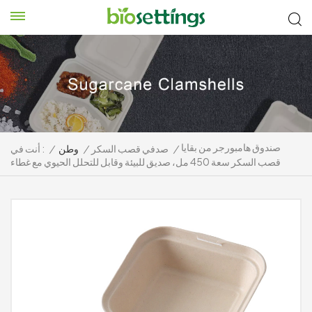
صندوق هامبورجر من بقايا
/
صدفي قصب السكر
/
وطن
/
أنت في :
قصب السكر سعة 450 مل، صديق للبيئة وقابل للتحلل الحيوي مع غطاء