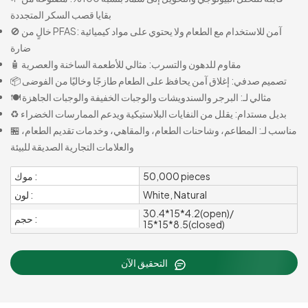
بقايا قصب السكر المتجددة
🚫 خالٍ من PFAS: آمن للاستخدام مع الطعام ولا يحتوي على مواد كيميائية
ضارة
🧴 مقاوم للدهون والتسرب: مثالي للأطعمة الساخنة والعصرية
📦 تصميم صدفي: إغلاق آمن يحافظ على الطعام طازجًا وخاليًا من الفوضى
🍽️ مثالي لـ: البرجر والسندويشات والوجبات الخفيفة والوجبات الجاهزة
♻️ بديل مستدام: يقلل من النفايات البلاستيكية ويدعم الممارسات الخضراء
🏪 مناسب لـ: المطاعم، وشاحنات الطعام، والمقاهي، وخدمات تقديم الطعام،
والعلامات التجارية الصديقة للبيئة
50,000 pieces
موك :
White, Natural
لون :
30.4*15*4.2(open)/
حجم :
15*15*8.5(closed)
التحقيق الآن