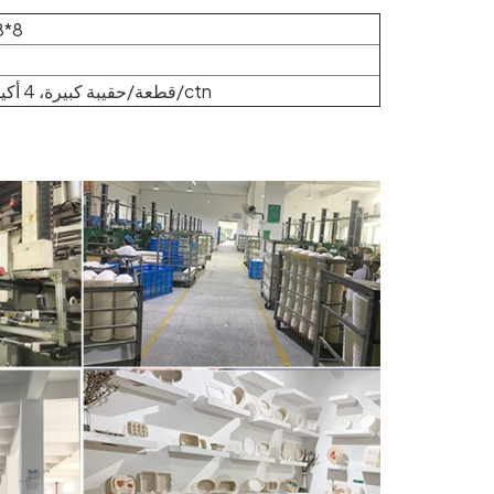
8*8
125 قطعة/حقيبة كبيرة، 4 أكياس/ctn