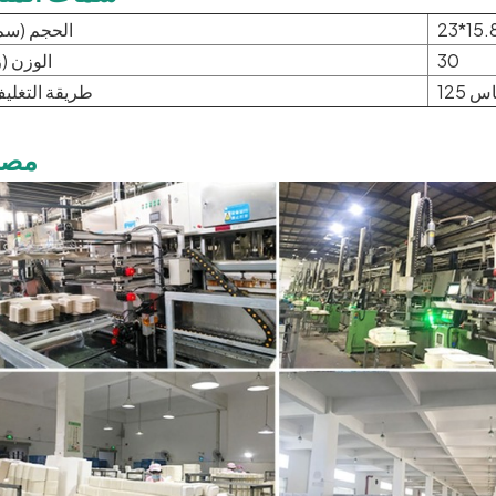
23*15.
الحجم (سم
30
الوزن (ز
طريقة التغلي
مصن