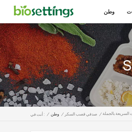
ت
وطن
 السريعة بالجملة
/
صدفي قصب السكر
/
وطن
/
أنت في :