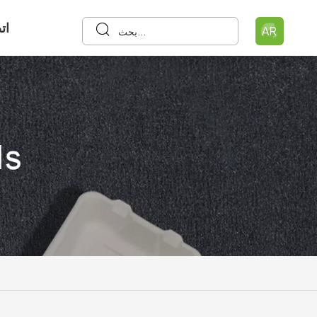
ات
AR