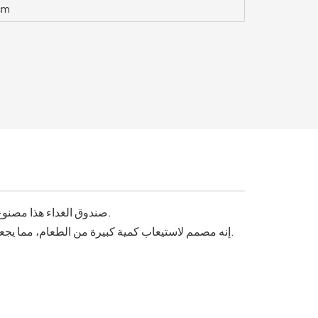
cm
صندوق الغداء هذا مصنوع من لب قصب السكر، وهو ليس صديقًا للبيئة فحسب، بل عملي للغاية أيضًا.
إنه مصمم لاستيعاب كمية كبيرة من الطعام، مما يجعله مثاليًا لمجموعة متنوعة من خيارات الوجبات السريعة والوجبات السريعة.