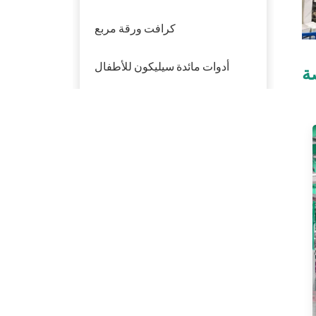
كرافت ورقة مربع
أدوات مائدة سيليكون للأطفال
ة
أدوات مائدة بلاستيكية
منتوجات جديدة
تفل قصب السكر
القابل للتحلل الحيوي
PFAS Free 6 '' 7 "9"
10 '' لوحة مستديرة
صديقة للبيئة سداسية