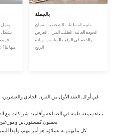
بالجملة
تلبية المتطلبات الشخصية؛ ضمان
يعمل ف
الجودة العالية؛ الطلب المرن؛ العرض
بشكل وث
والدعم في الوقت المناسب؛ زيادة
فريدة
الربح
منها بناءً
يعملون كمستوردين وموزعين وتجار جملة وتجار تجزئة ومحلات الحفلات والمطاعم والفنادق وما إلى ذلك.
كل ما يهتم به عملاؤنا هو أمر مهم، ولهذا السبب يلتزم عملاؤنا بالطلبات المتكررة ويطورون منتجات جديدة معنا باستمرار.