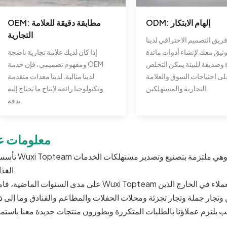
ODM: إلهام الابتكار
OEM: مطابقة دقيقة للعلامة
التجارية
ريق التصميم الاحترافي لدينا
يق معك لإنشاء أدوات مائدة
إذا كان لديك علامة تجارية ناضجة
 وصديقة للبيئة يمكن التخلص
ومفهوم تصميمي، فإن خدمة OEM
 على احتياجات السوق والعلامة
لدينا مثالية. لدينا معدات متقدمة
التجارية والمستهلكين.
وتكنولوجيا رائعة لإنتاج ما تحتاج إليه
بدقة.
معلومات عن
تأسست Wuxi Topteam في أوائل العقد الأول من القرن الحادي والعشرين، 
الغذائية.
على مدى السنوات الماضية، قامت Wuxi Topteam ببناء سمعة طيبة في الصناعة وأقامت شراكات مع العملاء في ال