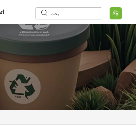
ات
AR