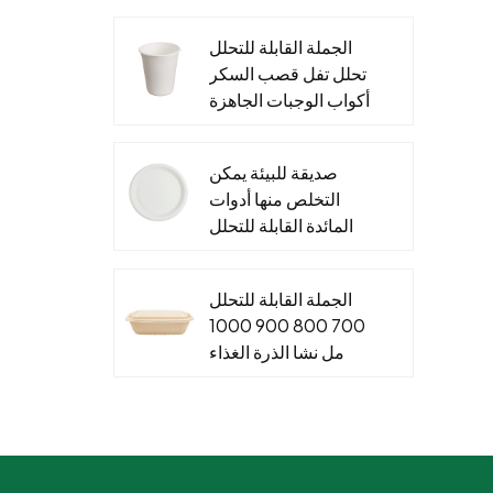
والتغليف الغذاء ورقة
الجملة القابلة للتحلل
الحاويات
تحلل تفل قصب السكر
أكواب الوجبات الجاهزة
&مخصص قصب السكر
صلصة كأس الأغطية
صديقة للبيئة يمكن
التخلص منها أدوات
المائدة القابلة للتحلل
لوحات نشا الذرة
للأطعمة الساخنة
الجملة القابلة للتحلل
والباردة
700 800 900 1000
مل نشا الذرة الغذاء
الحاويات صندوق الغداء
القابل للتصرف