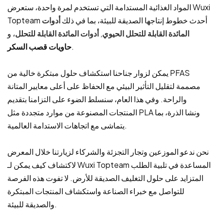
المواد الغذائية المستدامة التي تستخدم لمرة واحدة، ستعرض Wuxi
Topteam أحدث خطوط إنتاجها الصديقة للبيئة، بما في ذلك
أدوات
المائدة القابلة للتحلل الحيوي
,
أدوات المائدة القابلة للتحلل
، و
.
حاويات قصب السكر
يمكن لزوار جناحنا استكشاف حلول مبتكرة خالية من PFAS
مصممة لتقليل التأثير البيئي مع الحفاظ على أعلى معايير المتانة
والراحة. وفي هذا العام، سنسلط الضوء على التزامنا بتقديم
المنتجات المصنوعة من موارد متجددة مثل PLA ونشا الذرة، بما
يتماشى مع اتجاهات الاستدامة العالمية.
نحن ندعو الموزعين وتجار التجزئة والشركاء لزيارتنا خلال المعرض
لاكتشاف كيف يمكن لـ Wuxi Topteam المساعدة في تلبية الطلب
المتزايد على حلول التغليف الصديقة للأرض. لا تفوت هذه الفرصة
للتواصل مع خبراء الصناعة واستكشاف المنتجات المبتكرة
والصديقة للبيئة.