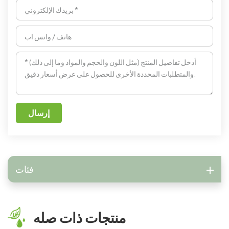
إرسال
فئات
منتجات ذات صله