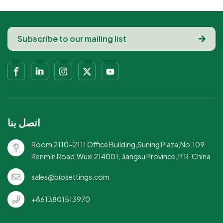
للانحناء - أدوات ناعمة
صحي وسهل التنظيف - آمن
ومرنة لطيفة على اللثة
للاستخدام في غسالة
ومثالية لفطام الطفل أو
الأطباق والميكروويف
تغذية الأطفال الصغار.مادة
والفريزر🎈 تصميم كورجي
السيليكون الصالحة للأكل -
رائع - ألوان زاهية وشكل
مصنوع من السيليكون
ممتع لإشراك الأطفال
الخالي من مادة BPA
الصغار🎨 أدوات لطيفة -
والفثالات وهو آمن للأطفال
حواف ناعمة مثالية للأيدي
ومتين للاستخدام
الصغيرة واللثة الحساسة🎒
اليومي.مضغوط ومستقر –
سهل الاستخدام أثناء السفر
اتصل بنا
تصميم وعاء منخفض
وصغير الحجم - خفيف
الارتفاع يمنع الانقلاب؛
الوزن للاستخدام المحمول
Room 2110-2111 Office Building,Suning Plaza,No.109
يناسب الكراسي العالية، أو
أثناء التنقل
Renmin Road,Wuxi 214001, Jiangsu Province, P.R. China
عربات الأطفال، أو
الطاولات العائلية.سهلة
sales@biosettings.com
التنظيف وإعادة الاستخدام -
آمنة للاستخدام في غسالة
+8613801513970
الأطباق (الرف العلوي)،
ومقاومة للبقع، ومصممة