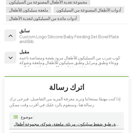
مجموعة تغذية الأطفال المصنوعة من السيليكون
أدوات الأطفال المصنوعة من السيليكون
ملعقة سيليكون للأطفال
أدوات مائدة من السيليكون لتغذية الأطفال
سابق
Custom Logo Silicone Baby Feeding Set Bowl Plate
and Bib
مقبل
كوب شرب من السيليكون للأطفال مزود بقشة ومصاصة ناعمة
ووعاء وطبق ومرايل وطبق سيليكون للأطفال وملعقة وشوكة
ومجموعة تغذية على شكل بومة وطبق سيليكون
اترك رسالة
إذا كنت مهتمًا بمنتجاتنا وتريد معرفة المزيد من التفاصيل، فيرجى ترك
رسالة هنا، وسنقوم بالرد عليك في أقرب وقت ممكن.
موضوع :
طبق سيليكون مع ملعقة خشبية، طبق أطفال، وعاء شفط ثعلب، مريلة، طبق شفط سيليكون، مريلة، ملعقة، شوكة، مجموعة أطفال