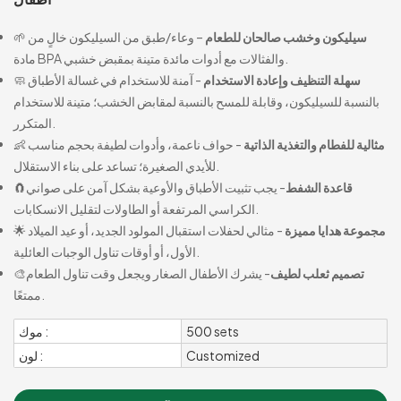
سيليكون وخشب صالحان للطعام
– وعاء/طبق من السيليكون خالٍ من
🌱
مادة BPA والفثالات مع أدوات مائدة متينة بمقبض خشبي.
سهلة التنظيف وإعادة الاستخدام
- آمنة للاستخدام في غسالة الأطباق
🧼
بالنسبة للسيليكون، وقابلة للمسح بالنسبة لمقابض الخشب؛ متينة للاستخدام
المتكرر.
مثالية للفطام والتغذية الذاتية
- حواف ناعمة، وأدوات لطيفة بحجم مناسب
👶
للأيدي الصغيرة؛ تساعد على بناء الاستقلال.
قاعدة الشفط
- يجب تثبيت الأطباق والأوعية بشكل آمن على صواني
🧲
الكراسي المرتفعة أو الطاولات لتقليل الانسكابات.
مجموعة هدايا مميزة
- مثالي لحفلات استقبال المولود الجديد، أو عيد الميلاد
🌟
الأول، أو أوقات تناول الوجبات العائلية.
تصميم ثعلب لطيف
- يشرك الأطفال الصغار ويجعل وقت تناول الطعام
🎨
ممتعًا.
500 sets
موك :
Customized
لون :