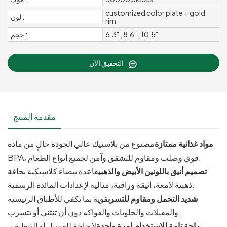
customized color plate + gold
لون :
rim
6.3" , 8.6" , 10.5"
حجم :
التحقيق الآن
مقدمة المنتج
مواد غذائية ممتازة
مصنوع من بلاستيك عالي الجودة خالٍ من مادة
BPA، قوي وصلب ومقاوم للتشقق وآمن لجميع أنواع الطعام.
تصميم أنيق باللونين الأبيض والذهبي
قاعدة بيضاء كلاسيكية بحافة
ذهبية لامعة، أنيقة وراقية، مثالية لإعدادات المائدة الرسمية.
شديد التحمل ومقاوم للتسرب
قوية بما يكفي للأطباق الرئيسية
والمقبلات والحلويات والفواكه دون أن تنثني أو تتسرب.
راحة تامة للاستخدام لمرة واحدة
لا حاجة للغسيل أو التنظيف،