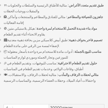
طبق تقديم متعدد الأغراض:
مثالية للأطباق الرئيسية والسلطات والحلويات
🍴
والمقبلات ووجبات الحفلات
جاهزون للضيافة والمطاعم:
مثالي للفنادق والمطاعم والمنتجعات وأماكن
🏨
إقامة الفعاليات
مواد بناء شديدة التحمل للاستخدام لمرة واحدة:
هيكل بلاستيكي متين
🚫
يقاوم الانحناء أثناء تقديم الطعام
تصميم فاخر بحواف ذهبية:
طبق أبيض كلاسيكي مزين بحافة ذهبية معدنية
🏙️
لإضفاء لمسة من الرقي على مائدة الطعام.
مناسب للبيع بالجملة:
أدوات مائدة للاستخدام مرة واحدة بأسعار معقولة
📦
للموزعين وتجار الجملة وموردي لوازم المناسبات
حلول تقديم الطعام الاحترافية:
مناسب للبوفيهات، وتقديم الطعام في
🎉
أطباق، وقاعات الولائم، وخدمات تقديم الطعام في المناسبات
مثالي لحفلات الزفاف والمآدب:
مثالية لحفلات الزفاف، والاستقبالات،
🍽️
واحتفالات أعياد الميلاد، وحفلات العشاء الرسمية، والمناسبات الرسمية
30000 pieces
موك :