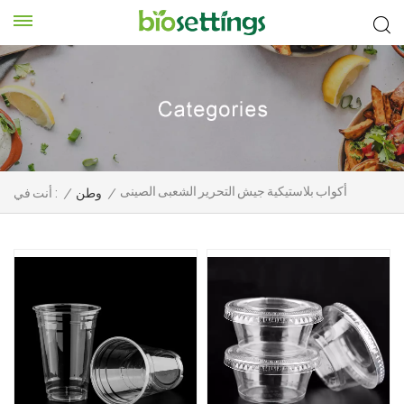
أكواب بلاستيكية جيش التحرير الشعبى الصينى
/
وطن
/
أنت في :