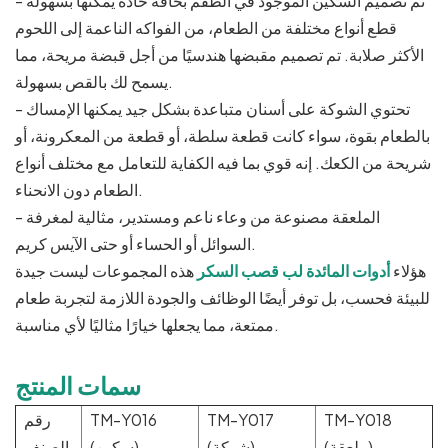
- تم تصميم السكين الموجود في الطقم بحافة حادة يمكنها بسهولة
قطع أنواع مختلفة من الطعام، من الفواكه الناعمة إلى اللحوم
الأكثر صلابة. تم تصميم مقبضها هندسيًا من أجل قبضة مريحة، مما
يسمح لك بالقص بسهولة.
- تحتوي الشوكة على أسنان متباعدة بشكل جيد يمكنها الإمساك
بالطعام بقوة، سواء كانت قطعة سلطة، أو قطعة من المعكرونة، أو
شريحة من الكعك. إنه قوي بما فيه الكفاية للتعامل مع مختلف أنواع
الطعام دون الانحناء.
- الملعقة مصنوعة من وعاء ناعم ومستدير، مثالية لمغرفة
السوائل أو الحساء أو حتى الآيس كريم.
هؤلاء
أدوات المائدة لب قصب السكر
هذه المجموعات ليست جيدة
للبيئة فحسب، بل توفر أيضًا الوظائف والجودة اللازمة لتجربة طعام
ممتعة، مما يجعلها خيارًا مثاليًا لأي مناسبة.
سمات المنتج
TM-Y018
TM-Y017
TM-Y016
رقم
(ملعقة)
(شوكة)
(سكين)
الصنف