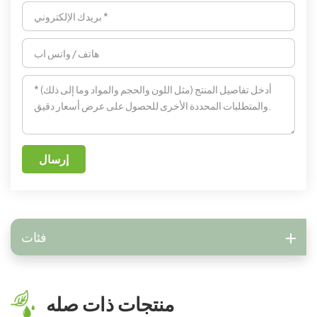
إرسال
فئات
منتجات ذات صله