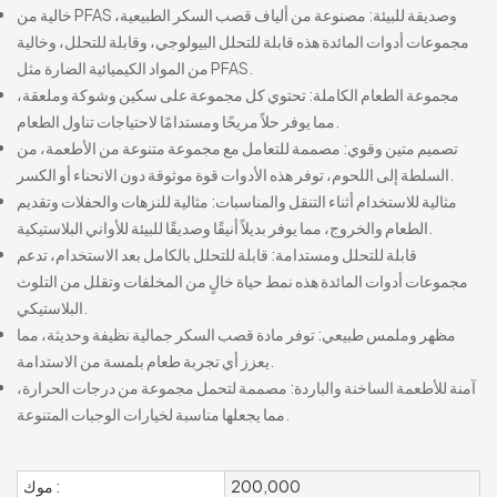
خالية من PFAS وصديقة للبيئة: مصنوعة من ألياف قصب السكر الطبيعية،
مجموعات أدوات المائدة هذه قابلة للتحلل البيولوجي، وقابلة للتحلل، وخالية
من المواد الكيميائية الضارة مثل PFAS.
مجموعة الطعام الكاملة: تحتوي كل مجموعة على سكين وشوكة وملعقة،
مما يوفر حلاً مريحًا ومستدامًا لاحتياجات تناول الطعام.
تصميم متين وقوي: مصممة للتعامل مع مجموعة متنوعة من الأطعمة، من
السلطة إلى اللحوم، توفر هذه الأدوات قوة موثوقة دون الانحناء أو الكسر.
مثالية للاستخدام أثناء التنقل والمناسبات: مثالية للنزهات والحفلات وتقديم
الطعام والخروج، مما يوفر بديلاً أنيقًا وصديقًا للبيئة للأواني البلاستيكية.
قابلة للتحلل ومستدامة: قابلة للتحلل بالكامل بعد الاستخدام، تدعم
مجموعات أدوات المائدة هذه نمط حياة خالٍ من المخلفات وتقلل من التلوث
البلاستيكي.
مظهر وملمس طبيعي: توفر مادة قصب السكر جمالية نظيفة وحديثة، مما
يعزز أي تجربة طعام بلمسة من الاستدامة.
آمنة للأطعمة الساخنة والباردة: مصممة لتحمل مجموعة من درجات الحرارة،
مما يجعلها مناسبة لخيارات الوجبات المتنوعة.
200,000
موك :