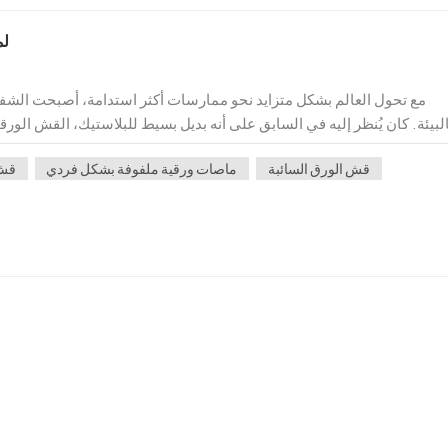
لم
مع تحول العالم بشكل متزايد نحو ممارسات أكثر استدامة، أصبحت الشفاط
البيئة. كان يُنظر إليه في السابق على أنه بديل بسيط للبلاستيك، القش الور
وقابليتها للتحلل، وطبيعتها الصديقة للبيئة. سواء كنت تدير مقه...
قش الورق السائبة
ماصات ورقية ملفوفة بشكل فردي
قش 