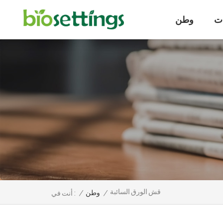
ت
وطن
قش الورق السائبة
/
وطن
/
أنت في :