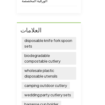
الورقية المخصصة
العلامات
disposable knife fork spoon
sets
biodegradable
compostable cutlery
wholesale plastic
disposable utensils
camping outdoor cutlery
wedding party cutlery sets
bagasse cup holder