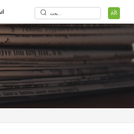
ات
AR