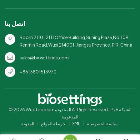
والتجمعات الخاصة.مجموعة
متنوعة من الأحجام - متوفرة
بأحجام مختلفة لتناسب احتياجات
اتصل بنا
التقديم المختلفة.
Room 2110-2111 Office Building,Suning Plaza,No.109
Renmin Road,Wuxi 214001, Jiangsu Province, P.R. China
sales@biosettings.com
+8613801513970
© 2026 Wuxitopteam المحدودة All Right Reserved. IPv6 الشبكة
المدعومة
سياسة الخصوصية
|
XML
|
خريطة الموقع
|
المدونة