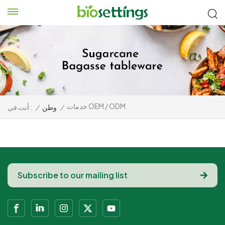
خدمات OEM / ODM
أنت في :
/
وطن
/