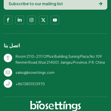
اتصل بنا
Room 2110-2111 Office Building,Suning Plaza,No.109
Renmin Road,Wuxi 214001, Jiangsu Province, P.R. China
sales@biosettings.com
+8613801513970