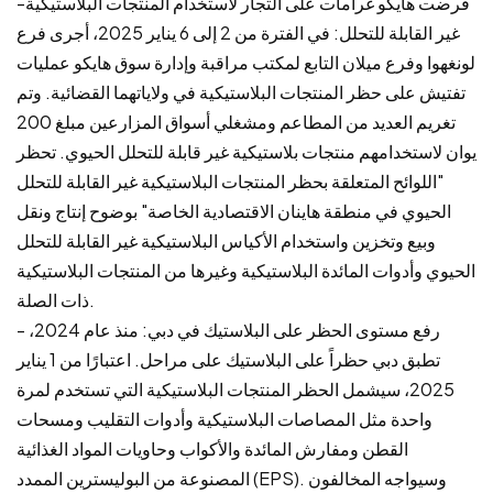
-فرضت هايكو غرامات على التجار لاستخدام المنتجات البلاستيكية
غير القابلة للتحلل: في الفترة من 2 إلى 6 يناير 2025، أجرى فرع
لونغهوا وفرع ميلان التابع لمكتب مراقبة وإدارة سوق هايكو عمليات
تفتيش على حظر المنتجات البلاستيكية في ولاياتهما القضائية. وتم
تغريم العديد من المطاعم ومشغلي أسواق المزارعين مبلغ 200
يوان لاستخدامهم منتجات بلاستيكية غير قابلة للتحلل الحيوي. تحظر
"اللوائح المتعلقة بحظر المنتجات البلاستيكية غير القابلة للتحلل
الحيوي في منطقة هاينان الاقتصادية الخاصة" بوضوح إنتاج ونقل
وبيع وتخزين واستخدام الأكياس البلاستيكية غير القابلة للتحلل
الحيوي وأدوات المائدة البلاستيكية وغيرها من المنتجات البلاستيكية
ذات الصلة.
- رفع مستوى الحظر على البلاستيك في دبي: منذ عام 2024،
تطبق دبي حظراً على البلاستيك على مراحل. اعتبارًا من 1 يناير
2025، سيشمل الحظر المنتجات البلاستيكية التي تستخدم لمرة
واحدة مثل المصاصات البلاستيكية وأدوات التقليب ومسحات
القطن ومفارش المائدة والأكواب وحاويات المواد الغذائية
المصنوعة من البوليسترين الممدد (EPS). وسيواجه المخالفون