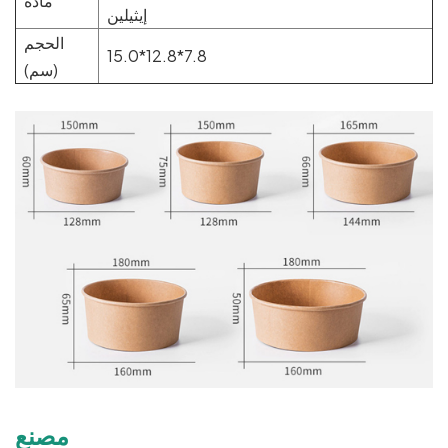
مادة
إيثيلين
الحجم
15.0*12.8*7.8
(سم)
مصنع