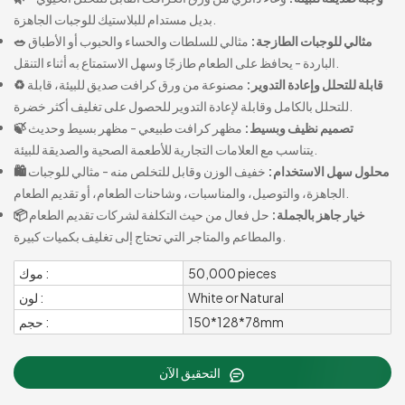
بديل مستدام للبلاستيك للوجبات الجاهزة.
🥗 مثالي للوجبات الطازجة:
مثالي للسلطات والحساء والحبوب أو الأطباق
الباردة - يحافظ على الطعام طازجًا وسهل الاستمتاع به أثناء التنقل.
♻️ قابلة للتحلل وإعادة التدوير:
مصنوعة من ورق كرافت صديق للبيئة، قابلة
للتحلل بالكامل وقابلة لإعادة التدوير للحصول على تغليف أكثر خضرة.
🍃 تصميم نظيف وبسيط:
مظهر كرافت طبيعي - مظهر بسيط وحديث
يتناسب مع العلامات التجارية للأطعمة الصحية والصديقة للبيئة.
🛍️ محلول سهل الاستخدام:
خفيف الوزن وقابل للتخلص منه - مثالي للوجبات
الجاهزة، والتوصيل، والمناسبات، وشاحنات الطعام، أو تقديم الطعام.
📦 خيار جاهز بالجملة:
حل فعال من حيث التكلفة لشركات تقديم الطعام
والمطاعم والمتاجر التي تحتاج إلى تغليف بكميات كبيرة.
50,000 pieces
موك :
White or Natural
لون :
150*128*78mm
حجم :
التحقيق الآن