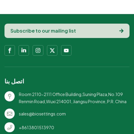
علامتك التجارية للحصول
مما يعزز رؤية العلامة
على لمسة شخصية
التجارية.عزل مزدوج
واحترافية.مريحة
الجدار: يوفر احتباسًا ممتازًا
للاستعمال مرة واحدة:
للحرارة ويحمي اليدين من
سهلة الاستخدام والتخلص
الحروق.قبضة مريحة:
منها، مثالية للتذوق
مصممة هندسيًا من أجل
والمناسبات.مادة ورقية
قبضة آمنة ومريحة.محمول
عالية الجودة: قوية ومتينة،
ومتين: خفيف الوزن ومتين،
مما يضمن عدم التسربات أو
مثالي للاستخدام أثناء
الانسكابات.استخدام متعدد
التنقل.الحجم المثالي 8oz:
الاستخدامات: رائع للمقاهي
مثالي لتقديم حصة القهوة
اتصل بنا
ومهرجانات الطعام وعينات
القياسية.هيكل مانع
المنتجات.تصميم صديق
للتسرب: يضمن عدم حدوث
Room 2110-2111 Office Building,Suning Plaza,No.109
للبيئة: مصنوع من ورق قابل
انسكابات أو تسربات، حتى
Renmin Road,Wuxi 214001, Jiangsu Province, P.R. China
لإعادة التدوير، ويدعم
مع المشروبات الساخنة.
الممارسات
sales@biosettings.com
المستدامة.ساحر وعملي:
يجمع بين الجمال اللطيف
+8613801513970
والاستخدام العملي، مما