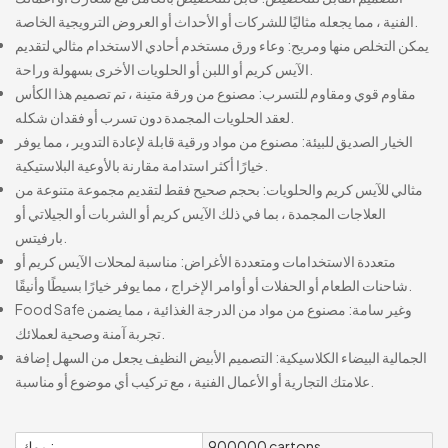
الفنية ، مما يجعله مثاليًا للشركات أو الأحداث أو العروض الترويجية الخاصة.
يمكن التخلص منها ومريح: وعاء ورق مستخدم أحادي الاستخدام مثالي لتقديم
الآيس كريم أو اللبن أو الحلويات الأخرى بسهولة وراحة.
مقاوم قوي ومقاوم للتسرب: مصنوع من ورقة متينة ، تم تصميم هذا الكأس
لعقد الحلويات المجمدة دون تسرب أو فقدان شكله.
الخيار الصديق للبيئة: مصنوع من مواد ورقية قابلة لإعادة التدوير ، مما يوفر
خيارًا أكثر استدامة مقارنة بالأوعية البلاستيكية.
مثالي للآيس كريم والحلويات: بحجم صحيح فقط لتقديم مجموعة متنوعة من
العلاجات المجمدة ، بما في ذلك الآيس كريم أو الشربات أو الجيلاتي أو
بارفيتس.
متعددة الاستخدامات ومتعددة الأغراض: مناسبة لمحلات الآيس كريم أو
شاحنات الطعام أو الحفلات أو أوامر الإخراج ، مما يوفر خيارًا بسيطًا وأنيقًا.
Food Safe وغير سامة: مصنوع من مواد من الدرجة الغذائية ، مما يضمن
تجربة آمنة وصحية لعملائك.
الجمالية البيضاء الكلاسيكية: التصميم الأبيض النظيف يجعل من السهل إضافة
علامتك التجارية أو الأعمال الفنية ، مع تركيب أي موضوع أو مناسبة.
900000 cartons
موك :