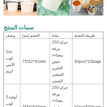
سمات المنتج
طريقة التعبئة
مادة
الحجم (مم)
وصف
250 جرام
ورقة
2oz
بيضاء+
كوب
50pcs*20bags
جيش
75*62*42mm
الآيس
التحرير
كريم
الشعبى
الصينى
250 جرام
ورقة
3 أوقية
بيضاء+
كوب
50pcs*20bags
جيش
75*60*45mm