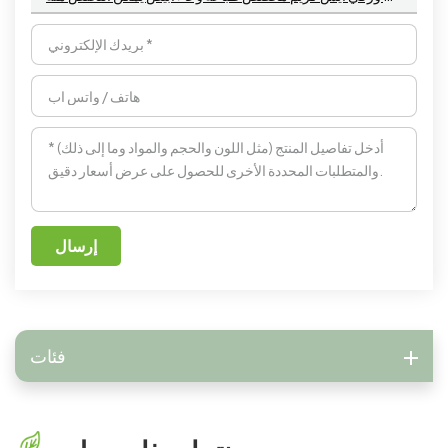
إرسال
فئات