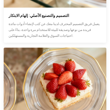
التصميم والتصنيع الأصلي: إلهام الابتكار
يعمل فريق التصميم المحترف لدينا معك عن كثب لإنشاء أدوات مائدة
فريدة من نوعها وصديقة للبيئة للاستخدام مرة واحدة، بناءً على
احتياجات السوق والعلامة التجارية والمستهلكين.