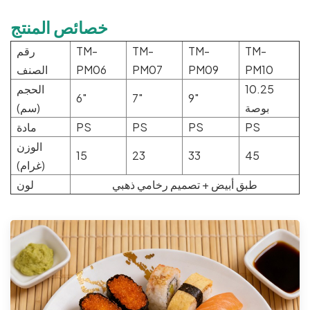
خصائص المنتج
TM-
TM-
TM-
TM-
رقم
PM10
PM09
PM07
PM06
الصنف
10.25
الحجم
6"
7"
9"
بوصة
(سم)
PS
PS
PS
PS
مادة
الوزن
15
23
33
45
(غرام)
طبق أبيض + تصميم رخامي ذهبي
لون