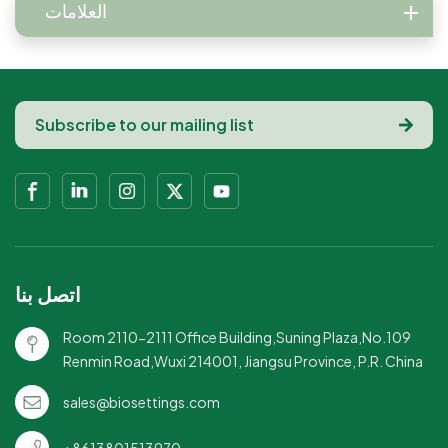
العلامات
اتصل بنا
Room 2110-2111 Office Building,Suning Plaza,No.109
Renmin Road,Wuxi 214001, Jiangsu Province, P.R. China
sales@biosettings.com
+8613801513970