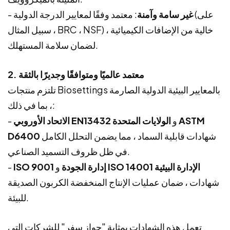
غير سامة وآمنة
: معتمد وفقًا لمعايير الدرجة الدولية (على
-
سبيل المثال ، BRC ، NSF) ، خالية من الإضافات الكيميائية
لضمان سلامة المستهلك.
2. معتمد عالميًا ومتوافقًا وجديرًا بالثقة
تلتزم منتجات Biosettings بالمعايير البيئية الدولية الصارمة
، بما في ذلك:
و
الولايات المتحدة ASTM
الاتحاد الأوروبي EN13432
-
شهادات قابلية السماد ، مما يضمن التحلل الكامل
D6400
في ظل ظروف التسميد الصناعي.
ISO 14001 الإدارة البيئية
و
إدارة الجودة
ISO 9001
-
شهادات ، ضمان عمليات الإنتاج المنخفضة الكربون الصديقة
للبيئة.
تعمل هذه الشهادات بمثابة "جواز سفر" للشركات التي