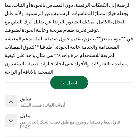
الرطبة إلى الكعكات الرقيقة، دون المساس بالجودة أو الثبات. هذا
يجعله خيارًا ممتازًا للمناسبات الرسمية وغير الرسمية. ولأنه قابل
للتحلل بالكامل، يمكنك الشعور بالرضا عن تقليل أثرك البيئي مع
توفير تجربة طعام مريحة وعالية الجودة لضيوفك.
في **بيوسيتينغز**، نلتزم بتقديم حلول صديقة للبيئة تدعم المعيشة
المستدامة والخدمة عالية الجودة. أطباقنا **لتذوق المقبلات
المربعة للاستخدام مرة واحدة** هي مثال واحد على كيفية
مساعدتنا للشركات والأفراد على اتخاذ خيارات صديقة للبيئة دون
التضحية بالأناقة أو الراحة.
اتصل بنا
سابق
أدوات المائدة قصب السكر
مقبل
تناول طعام مستدام ومريح مع طبق قصب السكر الخالي من
PFAS