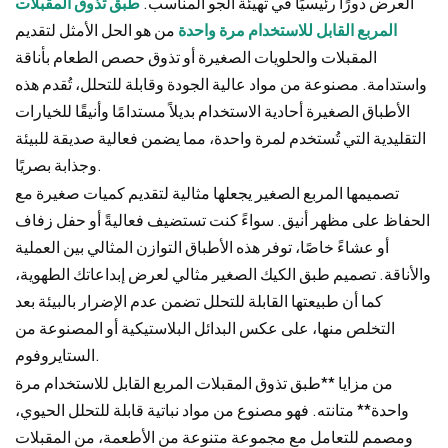
العرض دورًا رئيسيًا في تهيئة الجو المناسب.
طبق تذوق المقبلات
المربع القابل للاستخدام مرة واحدة
من هو الحل الأمثل لتقديم
المقبلات والحلويات الصغيرة أو تذوق حصص الطعام بأناقة
واستدامة. مصنوعة من مواد عالية الجودة وقابلة للتحلل، تُقدم هذه
الأطباق الصغيرة أحادية الاستخدام بديلاً مستدامًا وأنيقًا للخيارات
التقليدية التي تُستخدم لمرة واحدة، مما يضمن فعالية صديقة للبيئة
وجذابة بصريًا.
تصميمها المربع الصغير يجعلها مثالية لتقديم كميات صغيرة مع
الحفاظ على مظهر أنيق. سواءً كنت تستضيف فعاليةً أو حفل زفاف
أو عشاءً خاصًا، توفر هذه الأطباق التوازن المثالي بين العملية
والأناقة. تصميم طبق الكيك الصغير مثالي لعرض إبداعاتك الطهوية،
كما أن طبيعتها القابلة للتحلل تضمن عدم الإضرار بالبيئة بعد
التخلص منها، على عكس البدائل البلاستيكية أو المصنوعة من
الستايروفوم.
من مزايا **طبق تذوق المقبلات المربع القابل للاستخدام مرة
واحدة** متانته. فهو مصنوع من مواد نباتية قابلة للتحلل الحيوي،
ومصمم للتعامل مع مجموعة متنوعة من الأطعمة، من المقبلات