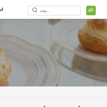
ات
AR