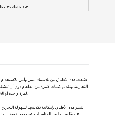
pure color plate
صُنعت هذه الأطباق من بلاستيك متين وآمن للاستخدام
التجارية، وتقديم كميات كبيرة من الطعام دون أن تتشقق أو ي
لمرة واحدة أو الخزف الهش، مما يقلل من تكاليف مستلزمات المناسبات على المدى الطويل.
تتميز هذه الأطباق بإمكانية تكديسها لسهولة التخزين
تنظيفًا سريعًا بين المناسبات. تصميمها خفيف الو