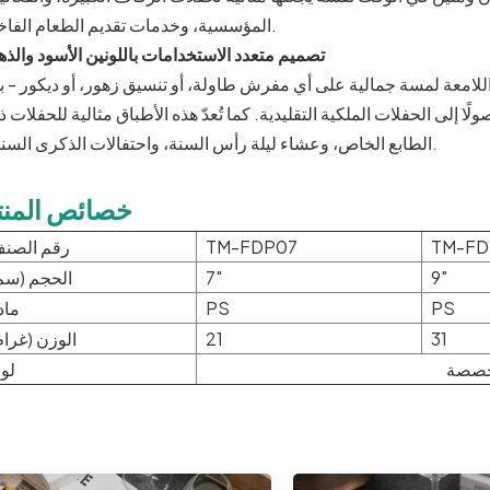
المؤسسية، وخدمات تقديم الطعام الفاخرة.
تصميم متعدد الاستخدامات باللونين الأسود والذ
اللامعة لمسة جمالية على أي مفرش طاولة، أو تنسيق زهور، أو ديكور - بد
إلى الحفلات الملكية التقليدية. كما تُعدّ هذه الأطباق مثالية للحفلات 
الطابع الخاص، وعشاء ليلة رأس السنة، واحتفالات الذكرى السنوية.
خصائص المنت
TM-FD
TM-FDP07
رقم الصن
9"
7"
الحجم (سم
PS
PS
ماد
31
21
الوزن (غرام
مخصصة
لو