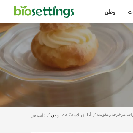
ت
وطن
/
أطباق بلاستيكية
/
وطن
/
أنت في :