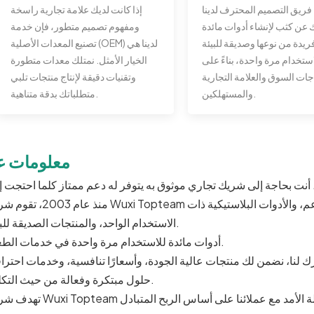
فريق التصميم المحترف لدينا
إذا كانت لديك علامة تجارية راسخة
عن كثب لإنشاء أدوات مائدة
ومفهوم تصميم متطور، فإن خدمة
ريدة من نوعها وصديقة للبيئة
تصنيع المعدات الأصلية (OEM) لدينا هي
استخدام مرة واحدة، بناءً على
الخيار الأمثل. نمتلك معدات متطورة
جات السوق والعلامة التجارية
وتقنيات دقيقة لإنتاج منتجات تلبي
والمستهلكين.
متطلباتك بدقة متناهية.
معلومات عن
منذ عام 2003، تقوم شركة Wuxi Topteam بتصنيع وتصدير لوازم الحفلات، ومستلزمات المطاع
الاستخدام الواحد، والمنتجات الصديقة للبيئة.
أدوات مائدة للاستخدام مرة واحدة في خدمات الطعام.
حلول مبتكرة وفعالة من حيث التكلفة.