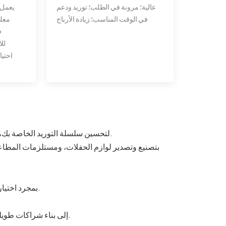
عالية؛ مرونة في الطلب؛ توريد ودعم
يعمل 
في الوقت المناسب؛ زيادة الأرباح
معك 
ف
لل
احتيا
لتحسين سلسلة التوريد الخاصة بك، أنت بحاجة إلى شريك تجاري موثوق به يتوفر له دعم ممتاز كلما احتجت إليه.
بمجرد اختيارك لنا، نضمن لك منتجات عالية الجودة، وأسعارًا تنافسية، وخدمات احترافية.
تهدف شركة Wuxi Topteam إلى بناء شراكات طويلة الأمد مع عملائنا على أساس الربح المتبادل.