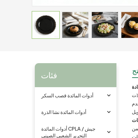
ج
فئات
ات
أدوات المائدة قصب السكر
خدم
أدوات المائدة نشا الذرة
ات
ضمن
أدوات المائدة CPLA / جيش
التحرير الشعبى الصينى
يات