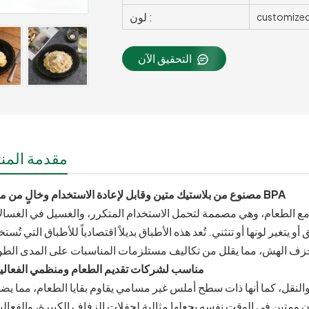
لون :
customized 
التحقيق الآن
مقدمة المنت
مصنوع من بلاستيك متين وقابل لإعادة الاستخدام وخالٍ من مادة BPA
 مع الطعام، وهي مصممة لتحمل الاستخدام المتكرر، والغسيل في الغسال
تغير لونها أو تنثني. تُعد هذه الأطباق بديلاً اقتصادياً للأطباق التي تُست
مناسب لشركات تقديم الطعام ومنظمي الفعالي
 والنقل، كما أنها ذات سطح أملس غير مسامي يقاوم بقايا الطعام، مما ي
زن ومتين في الوقت نفسه يجعلها مثالية لحفلات الزفاف الكبيرة، والفعال