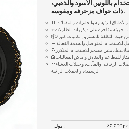
تخدام باللونين الأسود والذهبي،
ذات حواف مزخرفة ومقوسة.
الأطباق الرئيسية والحلويات والمقبلات
🍴
✨
ن حيث التكلفة للمشترين بكميات كبيرة
📦
سل للاستخدام المتواصل والخدمة الفعالة
🧼
بلاستيك متين مصمم للاستخدام المتكرر
💪
تاز للمطاعم والفنادق وأماكن الفعاليات
🏨
حفلات الزفاف، والمآدب، وحفلات العشاء
🎉
الرسمية، والحفلات الراقية
موك :
30,000 pie