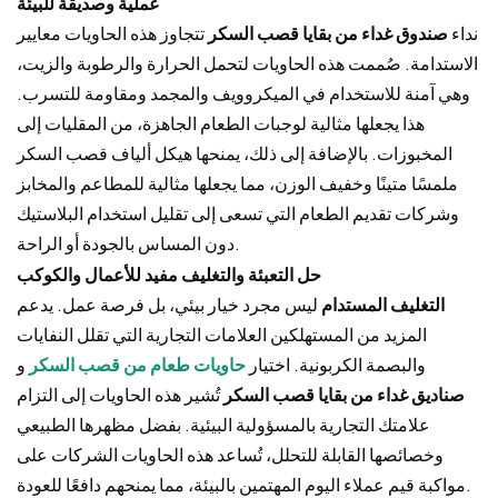
عملية وصديقة للبيئة
نداء
صندوق غداء من بقايا قصب السكر
تتجاوز هذه الحاويات معايير
الاستدامة. صُممت هذه الحاويات لتحمل الحرارة والرطوبة والزيت،
وهي آمنة للاستخدام في الميكروويف والمجمد ومقاومة للتسرب.
هذا يجعلها مثالية لوجبات الطعام الجاهزة، من المقليات إلى
المخبوزات. بالإضافة إلى ذلك، يمنحها هيكل ألياف قصب السكر
ملمسًا متينًا وخفيف الوزن، مما يجعلها مثالية للمطاعم والمخابز
وشركات تقديم الطعام التي تسعى إلى تقليل استخدام البلاستيك
دون المساس بالجودة أو الراحة.
حل التعبئة والتغليف مفيد للأعمال والكوكب
التغليف المستدام
ليس مجرد خيار بيئي، بل فرصة عمل. يدعم
المزيد من المستهلكين العلامات التجارية التي تقلل النفايات
والبصمة الكربونية. اختيار
حاويات طعام من قصب السكر
و
صناديق غداء من بقايا قصب السكر
تُشير هذه الحاويات إلى التزام
علامتك التجارية بالمسؤولية البيئية. بفضل مظهرها الطبيعي
وخصائصها القابلة للتحلل، تُساعد هذه الحاويات الشركات على
مواكبة قيم عملاء اليوم المهتمين بالبيئة، مما يمنحهم دافعًا للعودة.