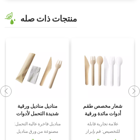
منتجات ذات صله
شعار مخصص طقم
مناديل مناديل ورقية
أدوات مائدة ورقية
شديدة التحمل لأدوات
ملفوفة بشكل فردي
المائدة مجموعة أدوات
علامة تجارية قابلة
مناديل فاخرة عالية التحمل:
للحفلات
مائدة مخصصة شعار
للتخصيص: قم بإبراز
مصنوعة من ورق مناديل
حزمة شوكة سكين
شعارك على كل مجموعة
متين وعالي الجودة لضمان