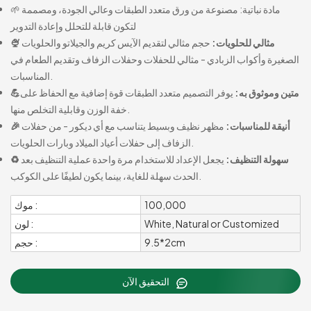
🌱 مادة نباتية: مصنوعة من ورق متعدد الطبقات وعالي الجودة، ومصممة
لتكون قابلة للتحلل وإعادة التدوير
🍨 مثالي للحلويات:
حجم مثالي لتقديم الآيس كريم والجيلاتو والحلويات
الصغيرة وأكواب الزبادي - مثالي للحفلات وحفلات الزفاف وتقديم الطعام في
المناسبات.
💪متين وموثوق به:
يوفر التصميم متعدد الطبقات قوة إضافية مع الحفاظ على
خفة الوزن وقابلية التخلص منها.
🎉 أنيقة للمناسبات:
مظهر نظيف وبسيط يتناسب مع أي ديكور - من حفلات
الزفاف إلى حفلات أعياد الميلاد وبارات الحلويات.
♻️ سهولة التنظيف:
يجعل الإعداد للاستخدام مرة واحدة عملية التنظيف بعد
الحدث سهلة للغاية، بينما يكون لطيفًا على الكوكب.
100,000
موك :
White, Natural or Customized
لون :
9.5*2cm
حجم :
التحقيق الآن