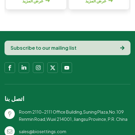
عرض المزيد
عرض المزيد
لتعزيز رؤية العلامة التجارية
القوة والموثوقية أثناء
والكفاءة المهنية.صحية
الاستخدام.تصميم شعار
ومغلفة بشكل فردي: كل
قابل للتخصيص: أضف شعار
مجموعة محكمة الغلق في
علامتك التجارية للحصول
عبوة ورقية، مما يضمن
على لمسة شخصية
النظافة والسلامة
واحترافية.تغليف أدوات
للضيوف.مواد صديقة للبيئة:
المائدة المريحة: تتضمن
مصنوعة من مواد قابلة
المناديل المقترنة بشكل
للتحلل البيولوجي وقابلة
مثالي مع مجموعات
للتحلل، مثالية للمناسبات
السكاكين والشوكة من أجل
المستدامة.مجموعة أدوات
خدمة مبسطة.مواد صديقة
المائدة الكاملة: تتضمن
للبيئة: مصنوعة من ورق
الأدوات الأساسية، مما
مناديل مستدام وقابل
اتصل بنا
يجعلها مناسبة للحفلات أو
للتحلل البيولوجي لتقليل
تقديم الطعام أو خدمات
التأثير البيئي.ملمس ناعم
Room 2110-2111 Office Building,Suning Plaza,No.109
تناول الطعام خارج
وماص: لطيف على اليدين
Renmin Road,Wuxi 214001, Jiangsu Province, P.R. China
المنزل.متين وموثوق:
وفعال في تنظيف
مصمم للتعامل مع مجموعة
الانسكابات أو
sales@biosettings.com