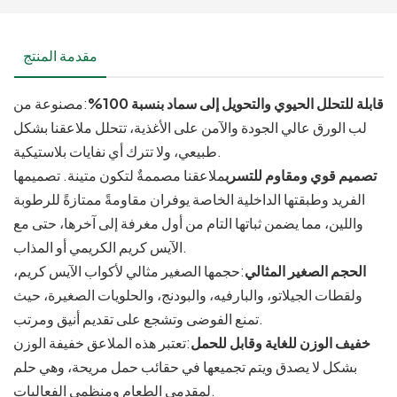
مقدمة المنتج
قابلة للتحلل الحيوي والتحويل إلى سماد بنسبة 100%
:مصنوعة من
لب الورق عالي الجودة والآمن على الأغذية، تتحلل ملاعقنا بشكل
طبيعي، ولا تترك أي نفايات بلاستيكية.
تصميم قوي ومقاوم للتسرب
ملاعقنا مصممةٌ لتكون متينة. تصميمها
الفريد وطبقتها الداخلية الخاصة يوفران مقاومةً ممتازةً للرطوبة
واللين، مما يضمن ثباتها التام من أول مغرفة إلى آخرها، حتى مع
الآيس كريم الكريمي أو المذاب.
الحجم الصغير المثالي
:حجمها الصغير مثالي لأكواب الآيس كريم،
ولقطات الجيلاتو، والبارفيه، والبودنج، والحلويات الصغيرة، حيث
تمنع الفوضى وتشجع على تقديم أنيق ومرتب.
خفيف الوزن للغاية وقابل للحمل
:تعتبر هذه الملاعق خفيفة الوزن
بشكل لا يصدق ويتم تجميعها في حقائب حمل مريحة، وهي حلم
لمقدمي الطعام ومنظمي الفعاليات.