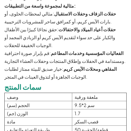
مثالية لمجموعة واسعة من التطبيقات:
حفلات الزفاف وحفلات الاستقبال
:مثالي لمحطات الحلوى، أو
بارات الآيس كريم، أو كمرافق ساحر للمشروبات الترحيبية.
حفلات أعياد الميلاد والاحتفالات
:حقق نجاحًا كبيرًا بين الأطفال
والكبار على حد سواء لتقديم الآيس كريم أو الزبادي المجمد أو
الوجبات الخفيفة للحفلات.
الفعاليات المؤسسية وخدمات المطاعم
:قم بإبراز صورة احترافية
ومستدامة في الحفلات وإطلاق المنتجات وحفلات العشاء التجارية.
المقاهي ومحلات الآيس كريم
:خيار صديق للبيئة ممتاز لطلبات
الوجبات الجاهزة أو لتذوق العينات في المتجر.
سمات المنتج
ملعقة ورقية
وصف
9.5*2 سم
الحجم (سم)
1.7
الوزن (جم)
قصب السكر
مادة
50 قطعة/الحقيبة
طريقة التعبئة والتغليف