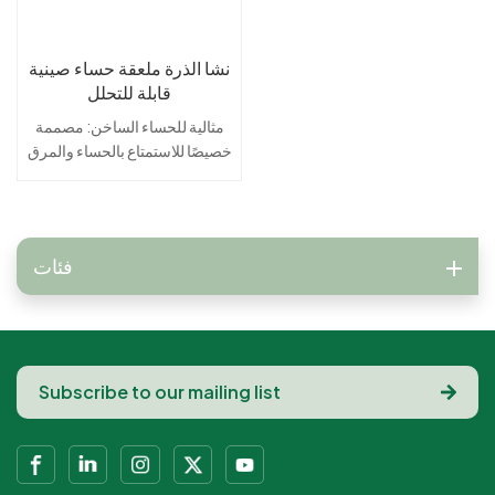
نشا الذرة ملعقة حساء صينية
قابلة للتحلل
مثالية للحساء الساخن: مصممة
خصيصًا للاستمتاع بالحساء والمرق
الصيني التقليدي.قوية ومتينة: على
الرغم من كونها تستخدم لمرة
واحدة، فإن هذه الملاعق توفر متانة
وموثوقية ممتازة.آمنة للاستخدام
فئات
الغذائي: مصنوعة من مواد غير
سامة صالحة للطعام، مما يضمن
تناول طعام آمن وصحي.تصميم
أنيق وعملي: يجمع بين الجمال
التقليدي والوعي البيئي
الحديث.خفيف الوزن ومريح: سهل
التعامل ومثالي للاستخدام
الشخصي والمناسبات
الكبيرة.يمكن التخلص منه مع راحة
البال: يوفر سهولة الاستخدام مع