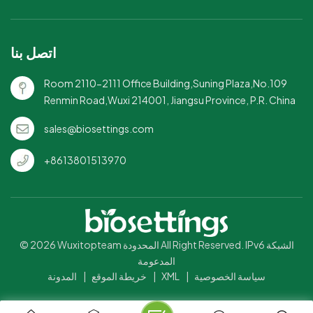
تقليل التأثير البيئي.مثالي للوجبات
الجاهزة وتقديم الطعام: خيار رائع
للمطاعم وبائعي المواد الغذائية
اتصل بنا
وخدمات تقديم الطعام التي تسعى
إلى تقليل النفايات البلاستيكية.
Room 2110-2111 Office Building,Suning Plaza,No.109
Renmin Road,Wuxi 214001, Jiangsu Province, P.R. China
sales@biosettings.com
+8613801513970
© 2026 Wuxitopteam المحدودة All Right Reserved. IPv6 الشبكة
المدعومة
سياسة الخصوصية
|
XML
|
خريطة الموقع
|
المدونة